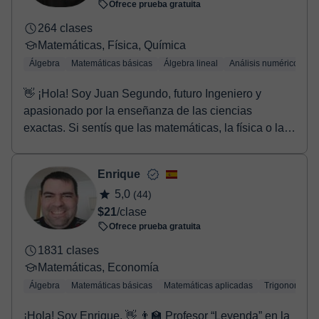
Ofrece prueba gratuita
264 clases
Matemáticas, Física, Química
Álgebra
Matemáticas básicas
Álgebra lineal
Análisis numérico
Tr
👋 ¡Hola! Soy Juan Segundo, futuro Ingeniero y
apasionado por la enseñanza de las ciencias
exactas. Si sentís que las matemáticas, la física o la
quí...
Enrique
5,0
(44)
$21
/clase
Ofrece prueba gratuita
1831 clases
Matemáticas, Economía
Álgebra
Matemáticas básicas
Matemáticas aplicadas
Trigonometría
¡Hola! Soy Enrique. 👋 👨‍🏫 Profesor “Leyenda” en la