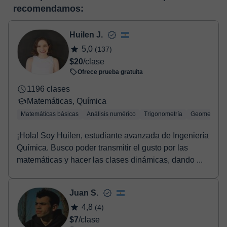
horas, podrás realizar el pago mediante nuestro TPV virtual.
enlace puedes ver una demo del aula y conocerla:
Ver aula
recomendamos:
Tienes dos opciones para efectuar el pago:
virtual
- Tarjeta de crédito.
- Paypal.
Huilen J.
Una vez realices el pago de la clase, recibirás un e-mail de
5,0
(137)
confirmación de la reserva.
$20
/clase
Ofrece prueba gratuita
1196 clases
Matemáticas, Química
Matemáticas básicas
Análisis numérico
Trigonometría
Geometría
¡Hola! Soy Huilen, estudiante avanzada de Ingeniería
Química. Busco poder transmitir el gusto por las
matemáticas y hacer las clases dinámicas, dando ...
Juan S.
4,8
(4)
$7
/clase