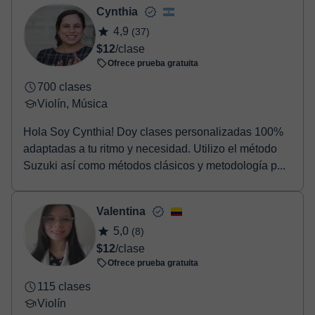
- Paypal.
Cynthia
Una vez realices el pago de la clase, recibirás un e-mail de
4,9
(37)
confirmación de la reserva.
$12
/clase
Ofrece prueba gratuita
700 clases
Violín, Música
Hola Soy Cynthia! Doy clases personalizadas 100%
adaptadas a tu ritmo y necesidad. Utilizo el método
Suzuki así como métodos clásicos y metodología p...
Valentina
5,0
(8)
$12
/clase
Ofrece prueba gratuita
115 clases
Violín