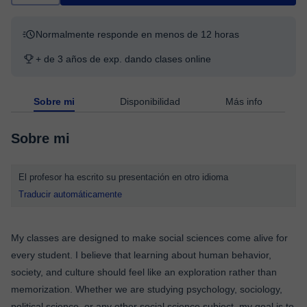
Normalmente responde en menos de 12 horas
+ de 3 años de exp. dando clases online
Sobre mi
Disponibilidad
Más info
Sobre mi
El profesor ha escrito su presentación en otro idioma
Traducir automáticamente
My classes are designed to make social sciences come alive for
every student. I believe that learning about human behavior,
society, and culture should feel like an exploration rather than
memorization. Whether we are studying psychology, sociology,
political science, or any other social science subject, my goal is to