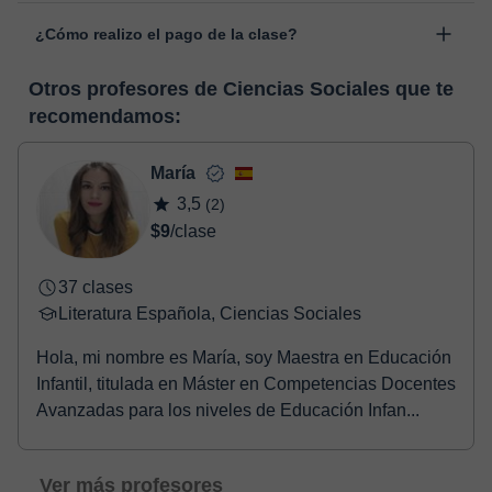
Las clases se realizan en el aula virtual de Classgap,
“Cambiar fecha”.
¿Cómo realizo el pago de la clase?
desarrollada para el ámbito formativo con muchas
funcionalidades específicas para ello, como el vídeo-chat, la
En el momento en que selecciones una clase o un pack de
pizarra virtual o el editor de textos a tiempo real. En el siguiente
Otros profesores de Ciencias Sociales que te
horas, podrás realizar el pago mediante nuestro TPV virtual.
enlace puedes ver una demo del aula y conocerla:
Ver aula
recomendamos:
Tienes dos opciones para efectuar el pago:
virtual
- Tarjeta de crédito.
- Paypal.
María
Una vez realices el pago de la clase, recibirás un e-mail de
3,5
(2)
confirmación de la reserva.
$9
/clase
37 clases
Literatura Española, Ciencias Sociales
Hola, mi nombre es María, soy Maestra en Educación
Infantil, titulada en Máster en Competencias Docentes
Avanzadas para los niveles de Educación Infan...
Ver más profesores