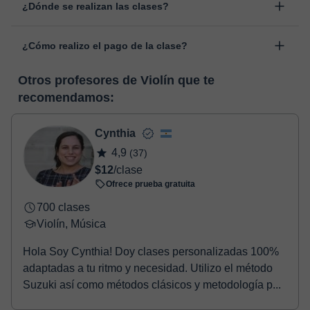
¿Dónde se realizan las clases?
cambiar la hora o el día de clase. Puedes hacerlo desde tu área
personal, dentro de "Clases programadas", en la opción
Las clases se realizan en el aula virtual de Classgap,
“Cambiar fecha”.
¿Cómo realizo el pago de la clase?
desarrollada para el ámbito formativo con muchas
funcionalidades específicas para ello, como el vídeo-chat, la
En el momento en que selecciones una clase o un pack de
pizarra virtual o el editor de textos a tiempo real. En el siguiente
Otros profesores de Violín que te
horas, podrás realizar el pago mediante nuestro TPV virtual.
enlace puedes ver una demo del aula y conocerla:
Ver aula
recomendamos:
Tienes dos opciones para efectuar el pago:
virtual
- Tarjeta de crédito.
- Paypal.
Cynthia
Una vez realices el pago de la clase, recibirás un e-mail de
4,9
(37)
confirmación de la reserva.
$12
/clase
Ofrece prueba gratuita
700 clases
Violín, Música
Hola Soy Cynthia! Doy clases personalizadas 100%
adaptadas a tu ritmo y necesidad. Utilizo el método
Suzuki así como métodos clásicos y metodología p...