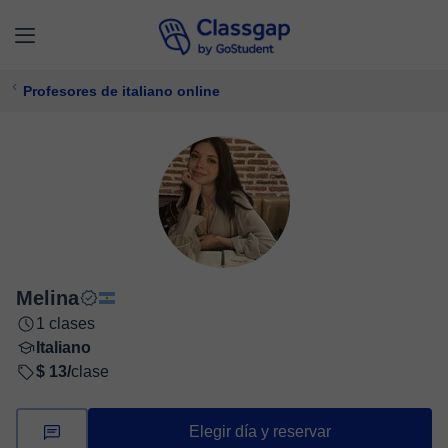
Profesores de italiano online
Melina
1 clases
Italiano
$ 13/
clase
Elegir día y reservar