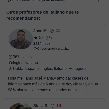
¿Cómo realizo el pago de la clase?
desarrollada para el ámbito formativo con muchas
funcionalidades específicas para ello, como el vídeo-chat, la
En el momento en que selecciones una clase o un pack de
pizarra virtual o el editor de textos a tiempo real. En el siguiente
Otros profesores de Italiano que te
horas, podrás realizar el pago mediante nuestro TPV virtual.
enlace puedes ver una demo del aula y conocerla:
Ver aula
recomendamos:
Tienes dos opciones para efectuar el pago:
virtual
- Tarjeta de crédito.
- Paypal.
Jose M.
Una vez realices el pago de la clase, recibirás un e-mail de
5,0
(13)
confirmación de la reserva.
$11
/clase
Ofrece prueba gratuita
367 clases
Inglés, Italiano
Habla: Español, Inglés, Italiano, Portugués
Hola,me llamo José Maria,y amo dar clases de
idiomas,hace más de 6 años que doy clases,y en un
98% obtuve excelentes resultados de mis
alumnos/as,lo q...
Stella S.