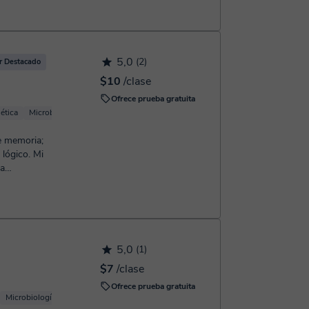
5,0
(2)
r Destacado
$10
/clase
Ofrece prueba gratuita
ética
Microbiología
Inmunología
Genómica
de memoria;
 lógico. Mi
ta
..
5,0
(1)
$7
/clase
Ofrece prueba gratuita
Microbiología
Biotecnología