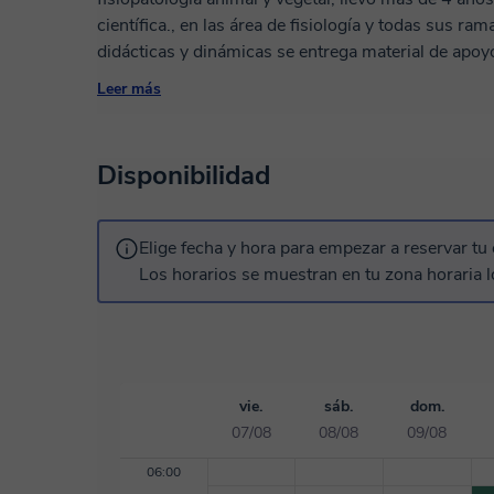
científica., en las área de fisiología y todas sus ramas, en la anatomía y biología, las clases son
didácticas y dinámicas se entrega material de apoy
que la clase sea mas un tema de conversación que
Leer más
técnicas e aprendizaje para el enfoque de cada 
Disponibilidad
Elige fecha y hora para empezar a reservar tu 
Los horarios se muestran en tu zona horaria l
vie.
sáb.
dom.
07/08
08/08
09/08
06:00