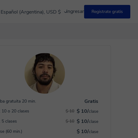
Ingresar
Español (Argentina), USD $
Registrate gratis
Gratis
ba gratuita 20 min.
$ 10/
 10 o 20 clases
$ 10
clase
$ 10/
 5 clases
$ 10
clase
$ 10/
ase (60 min.)
clase