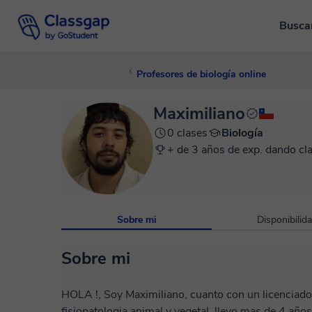
Busca
Profesores de biología online
Maximiliano
0 clases
Biología
+ de 3 años de exp. dando cl
Sobre mi
Disponibilid
Sobre mi
HOLA !, Soy Maximiliano, cuanto con un licenciado 
fisiopatologia animal y vegetal, llevo mas de 4 años de experiencia en el área pedagógica y