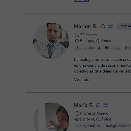
Marlon R.
Profeso
22 clases
Biología, Química
Biología celular
Fisiología
Gen
La biología no es una ciencia 
es una ciencia de razonamiento
objetivo es que dejes de ver es
asignatura como una lista infini.
Ver más
María F.
Profesor Nuevo
Biología, Química
Biología básica
Biología celular