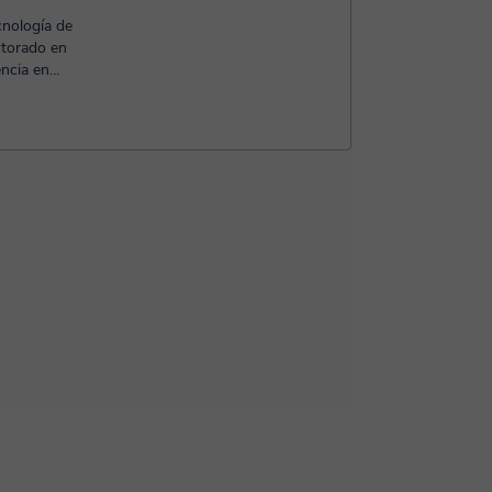
cnología de
ctorado en
encia en