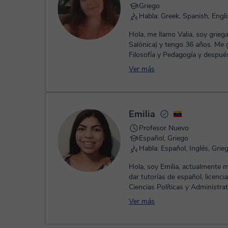
Griego
Habla: Greek, Spanish, Engl
Hola, me llamo Valia, soy grieg
Salónica) y tengo 36 años. Me 
Filosofía y Pedagogía y despué
Psicología. En 2025 obtuve mi M
Ver más
Emilia
Profesor Nuevo
Español, Griego
Habla: Español, Inglés, Grieg
Hola, soy Emilia, actualmente 
dar tutorías de español, licenci
Ciencias Políticas y Administrati
de enfermería, tengo c...
Ver más