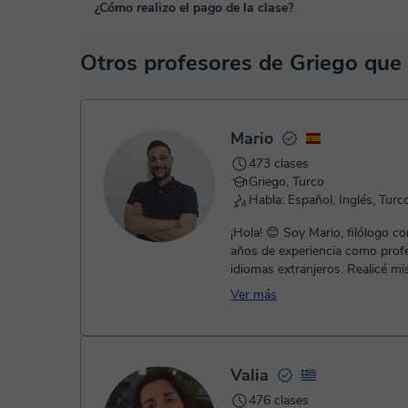
Las clases se realizan en el aula virtual de Classgap, des
¿Cómo realizo el pago de la clase?
funcionalidades específicas para ello, como el vídeo-chat, la
En el siguiente enlace puedes ver una demo del aula y con
En el momento en que selecciones una clase o un pack de 
Otros profesores de Griego qu
TPV virtual. Tienes dos opciones para efectuar el pago:
- Tarjeta de crédito.
- Paypal.
Una vez realices el pago de la clase, recibirás un e-mail de
Mario
473 clases
Griego, Turco
Habla: Español, Inglés, Turc
¡Hola! 😊 Soy Mario, filólogo con más de 7
años de experiencia como prof
idiomas extranjeros. Realicé mi
universitarios de grado en ...
Ver más
Valia
476 clases