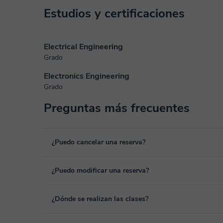
Estudios y certificaciones
Electrical Engineering
Grado
Electronics Engineering
Grado
Preguntas más frecuentes
¿Puedo cancelar una reserva?
Sí, puedes cancelar una reserva hasta un máximo de 8 hora
¿Puedo modificar una reserva?
cancelación. Estudiaremos cada caso de forma personal pa
Sí, siempre puede surgir algún imprevisto, por lo que podr
¿Dónde se realizan las clases?
desde tu área personal, dentro de "Clases programadas", 