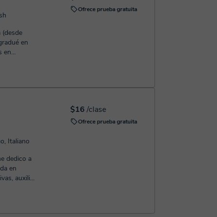
Ofrece prueba gratuita
ish
a (desde
gradué en
s en
áste...
$16
/clase
Ofrece prueba gratuita
o, Italiano
me dedico a
ada en
vas, auxiliar