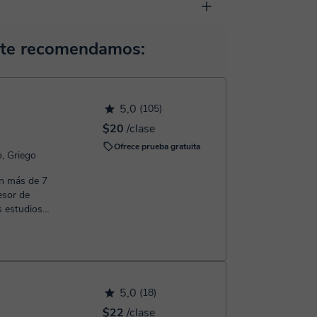
arrollada para el ámbito formativo con muchas
 pizarra virtual o el editor de textos a tiempo real.
ocerla:
Ver aula virtual
horas, podrás realizar el pago mediante nuestro
e te recomendamos:
 confirmación de la reserva.
5,0
(105)
$20
/clase
Ofrece prueba gratuita
o, Griego
esor de
s estudios
5,0
(18)
$22
/clase