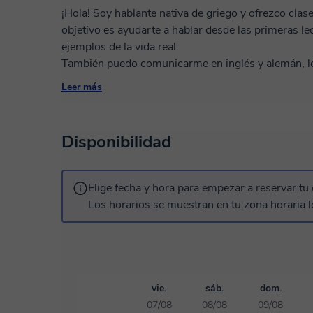
¡Hola! Soy hablante nativa de griego y ofrezco clase
objetivo es ayudarte a hablar desde las primeras le
ejemplos de la vida real.
También puedo comunicarme en inglés y alemán, lo 
internacionales y explicarles conceptos difíciles con
Leer más
Mis clases son amenas, estructuradas y adaptadas a
griego para viajar, trabajar o por interés personal. 
paso a paso para que mejores con confianza.
Disponibilidad
¡No dudes en enviarme un mensaje y comenzar tu a
Elige fecha y hora para empezar a reservar tu 
Los horarios se muestran en tu zona horaria l
vie.
sáb.
dom.
07/08
08/08
09/08