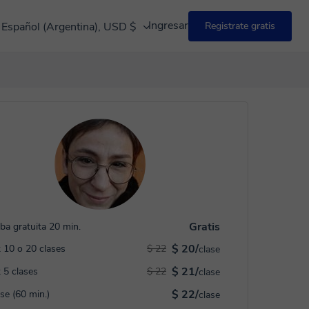
Ingresar
Español (Argentina), USD $
Registrate gratis
Gratis
ba gratuita 20 min.
$ 20/
 10 o 20 clases
$ 22
clase
$ 21/
 5 clases
$ 22
clase
$ 22/
ase (60 min.)
clase