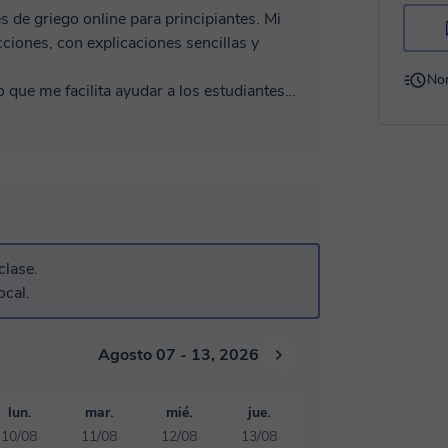
s de griego online para principiantes. Mi
cciones, con explicaciones sencillas y
No
que me facilita ayudar a los estudiantes
 claridad.
 tus objetivos personales, tanto si aprendes
Te proporciono material práctico y te guío
ventura griega!
clase.
ocal.
Agosto 07 - 13, 2026
lun.
mar.
mié.
jue.
10/08
11/08
12/08
13/08