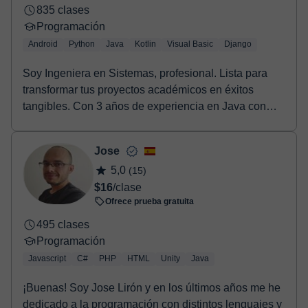
835 clases
Programación
Android
Python
Java
Kotlin
Visual Basic
Django
Soy Ingeniera en Sistemas, profesional. Lista para
transformar tus proyectos académicos en éxitos
tangibles. Con 3 años de experiencia en Java con
And...
Jose
5,0
(15)
$16
/clase
Ofrece prueba gratuita
495 clases
Programación
Javascript
C#
PHP
HTML
Unity
Java
¡Buenas! Soy Jose Lirón y en los últimos años me he
dedicado a la programación con distintos lenguajes y