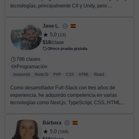
tecnologías, principalmente C# y Unity, pero ...
Jose L.
5,0
(13)
$18
/clase
Ofrece prueba gratuita
786 clases
Programación
Javascript
NodeJS
PHP
CSS
HTML
React
Como desarrollador Full-Stack con tres años de
experiencia, he adquirido competencia en varias
tecnologías como Next.js, TypeScript, CSS, HTML,
React,...
Bárbara
5,0
(168)