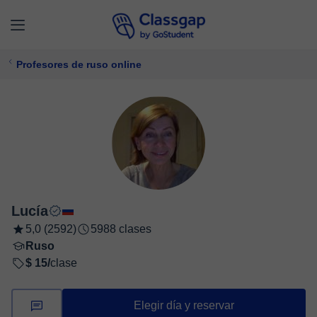
Profesores de ruso online
Lucía
5,0 (2592)
5988 clases
Ruso
$ 15/
clase
Elegir día y reservar