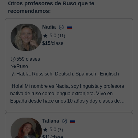
pizarra virtual o el editor de textos a tiempo real. En el siguiente
Otros profesores de Ruso que te
horas, podrás realizar el pago mediante nuestro TPV virtual.
enlace puedes ver una demo del aula y conocerla:
Ver aula
recomendamos:
Tienes dos opciones para efectuar el pago:
virtual
- Tarjeta de crédito.
- Paypal.
Nadia
Una vez realices el pago de la clase, recibirás un e-mail de
5,0
(11)
confirmación de la reserva.
$15
/clase
559 clases
Ruso
Habla: Russisch, Deutsch, Spanisch , Englisch
¡Hola! Mi nombre es Nadia, soy lingüista y profesora
nativa de ruso como lengua extranjera. Vivo en
España desde hace unos 10 años y doy clases de
rus...
Tatiana
5,0
(7)
$11
/clase