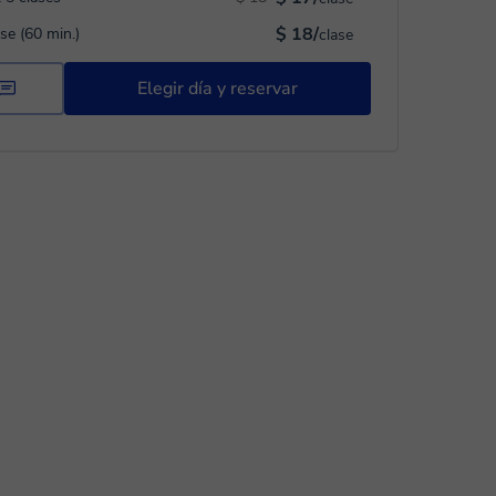
$ 18/
ase (60 min.)
clase
Elegir día y reservar