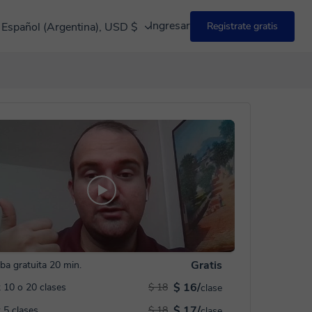
Ingresar
Español (Argentina), USD $
Registrate gratis
Gratis
ba gratuita 20 min.
$ 16/
 10 o 20 clases
$ 18
clase
$ 17/
 5 clases
$ 18
clase