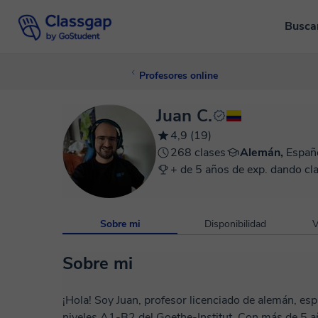
Busca
Profesores online
Juan C.
4,9 (19)
268 clases
Alemán,
Españ
+ de 5 años de exp. dando cl
Sobre mi
Disponibilidad
V
Sobre mi
¡Hola! Soy Juan, profesor licenciado de alemán, espa
niveles A1-B2 del Goethe-Institut. Con más de 5 