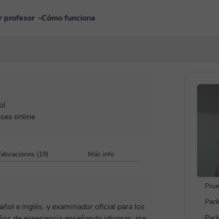
r profesor
Cómo funciona
ol
ases online
aloraciones (19)
Más info
Prue
Pack
ñol e inglés, y examinador oficial para los
años de experiencia enseñando idiomas, me
Pack