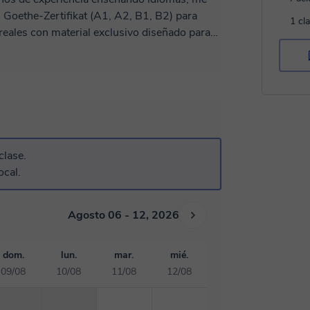
s Goethe-Zertifikat (A1, A2, B1, B2) para
1 cl
taré las clases a tu ritmo y objetivos,
s de comprensión, gramática y escritura.
 ✅ Material exclusivo adaptado a tu nivel y
clase de prueba gratis y diseñemos juntos tu
clase.
ocal.
Agosto 06 - 12, 2026
dom.
lun.
mar.
mié.
09/08
10/08
11/08
12/08