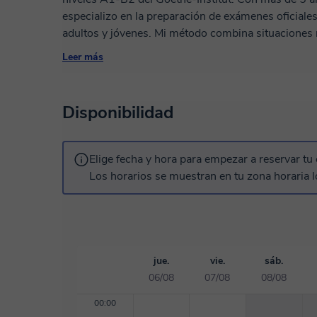
especializo en la preparación de exámenes oficiale
adultos y jóvenes. Mi método combina situaciones reales con material exclusivo diseñado para
que aprendas de forma efectiva y estructurada. Adap
Leer más
equilibrando la práctica comunicativa con ejercicio
Además, mis clases incluyen: ✅ Corrección de tareas personalizadas. ✅ Simulaciones de
examen para que llegues con confianza a la prueba.
Disponibilidad
necesidades. Si buscas una preparación efectiva para tu examen o simplemente quieres mejorar
tu alemán, inglés o incluso tu español, agenda una 
plan de aprendizaje. ¡Nos vemos en clase! 🚀
Elige fecha y hora para empezar a reservar tu 
Los horarios se muestran en tu zona horaria l
jue.
vie.
sáb.
06/08
07/08
08/08
00:00