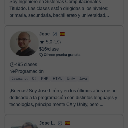
Soy Ingeniero en Sistemas Computacionales
Titulado. Las clases están dirigidas a los niveles:
primaria, secundaria, bachillerato y universidad,
aunqu...
Jose
5,0
(15)
$16
/clase
Ofrece prueba gratuita
495 clases
Programación
Javascript
C#
PHP
HTML
Unity
Java
¡Buenas! Soy Jose Lirón y en los últimos años me he
dedicado a la programación con distintos lenguajes y
tecnologías, principalmente C# y Unity, pero ...
Jose L.