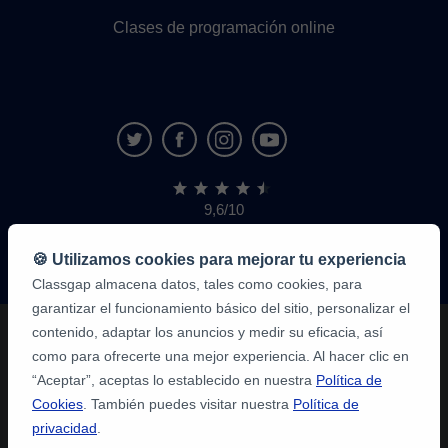
Clases de programación online
9,6/10
1.339.284
opiniones
de
🍪 Utilizamos cookies para mejorar tu experiencia
alumnos
Classgap almacena datos, tales como cookies, para
garantizar el funcionamiento básico del sitio, personalizar el
contenido, adaptar los anuncios y medir su eficacia, así
como para ofrecerte una mejor experiencia. Al hacer clic en
“Aceptar”, aceptas lo establecido en nuestra
Política de
Cookies
. También puedes visitar nuestra
Política de
privacidad
.