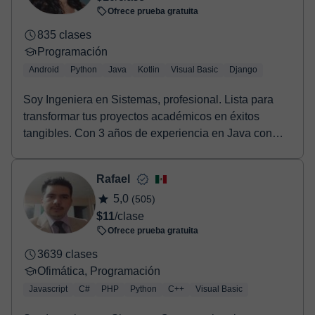
Ofrece prueba gratuita
835 clases
Programación
Android
Python
Java
Kotlin
Visual Basic
Django
Soy Ingeniera en Sistemas, profesional. Lista para
transformar tus proyectos académicos en éxitos
tangibles. Con 3 años de experiencia en Java con
And...
Rafael
5,0
(505)
$11
/clase
Ofrece prueba gratuita
3639 clases
Ofimática, Programación
Javascript
C#
PHP
Python
C++
Visual Basic