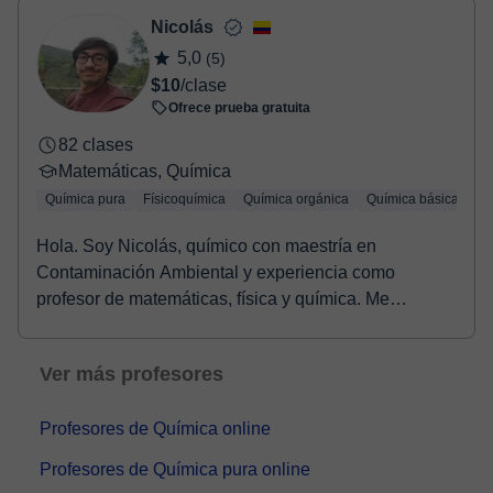
Nicolás
5,0
(5)
$10
/clase
Ofrece prueba gratuita
82 clases
Matemáticas, Química
Química pura
Físicoquímica
Química orgánica
Química básica
Qu
Hola. Soy Nicolás, químico con maestría en
Contaminación Ambiental y experiencia como
profesor de matemáticas, física y química. Me
apasiona la enseña...
Ver más profesores
Profesores de Química online
Profesores de Química pura online