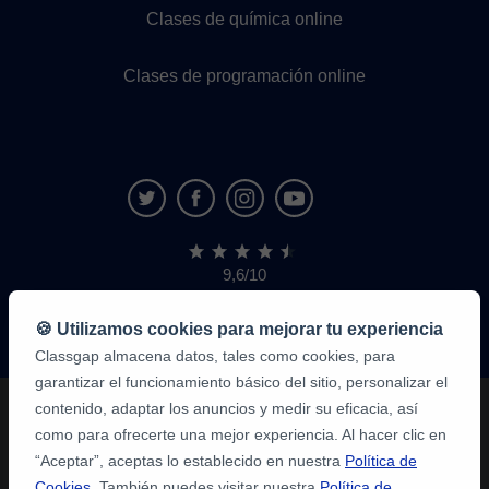
Clases de química online
Clases de programación online
9,6/10
1.339.284
opiniones
de
🍪 Utilizamos cookies para mejorar tu experiencia
alumnos
Classgap almacena datos, tales como cookies, para
garantizar el funcionamiento básico del sitio, personalizar el
contenido, adaptar los anuncios y medir su eficacia, así
como para ofrecerte una mejor experiencia. Al hacer clic en
“Aceptar”, aceptas lo establecido en nuestra
Política de
Cookies
. También puedes visitar nuestra
Política de