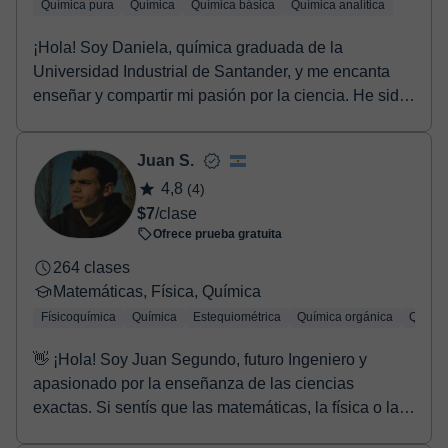
Química pura
Química
Química básica
Química analítica
¡Hola! Soy Daniela, química graduada de la
Universidad Industrial de Santander, y me encanta
enseñar y compartir mi pasión por la ciencia. He sido
tut...
Juan S.
4,8
(4)
$7
/clase
Ofrece prueba gratuita
264 clases
Matemáticas, Física, Química
Físicoquímica
Química
Estequiométrica
Química orgánica
Químic
👋 ¡Hola! Soy Juan Segundo, futuro Ingeniero y
apasionado por la enseñanza de las ciencias
exactas. Si sentís que las matemáticas, la física o la
quí...