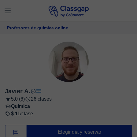
Profesores de química online
Javier A.
5,0 (6)
26 clases
Química
$ 11/
clase
Elegir día y reservar