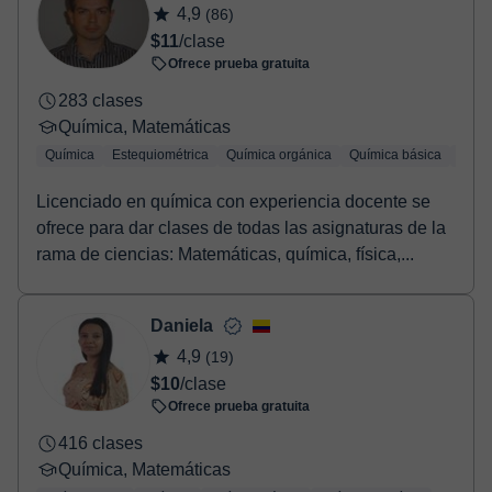
4,9
(86)
confirmación de la reserva.
$11
/clase
Ofrece prueba gratuita
283 clases
Química, Matemáticas
Química
Estequiométrica
Química orgánica
Química básica
Quími
Licenciado en química con experiencia docente se
ofrece para dar clases de todas las asignaturas de la
rama de ciencias: Matemáticas, química, física,...
Daniela
4,9
(19)
$10
/clase
Ofrece prueba gratuita
416 clases
Química, Matemáticas