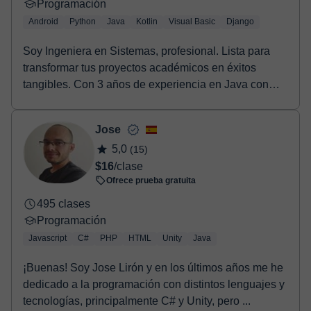
Programación
Android
Python
Java
Kotlin
Visual Basic
Django
Soy Ingeniera en Sistemas, profesional. Lista para
transformar tus proyectos académicos en éxitos
tangibles. Con 3 años de experiencia en Java con
And...
Jose
5,0
(15)
$16
/clase
Ofrece prueba gratuita
495 clases
Programación
Javascript
C#
PHP
HTML
Unity
Java
¡Buenas! Soy Jose Lirón y en los últimos años me he
dedicado a la programación con distintos lenguajes y
tecnologías, principalmente C# y Unity, pero ...