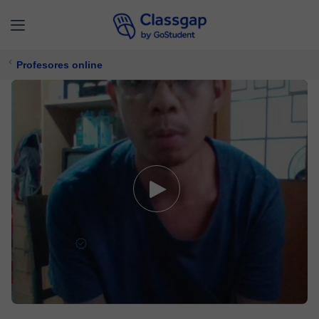
Profesores online
James C.
5,0 (3)
44 clases
Programación,
Ofimática
Ofrece prueba gratuita
$ 12/
clase