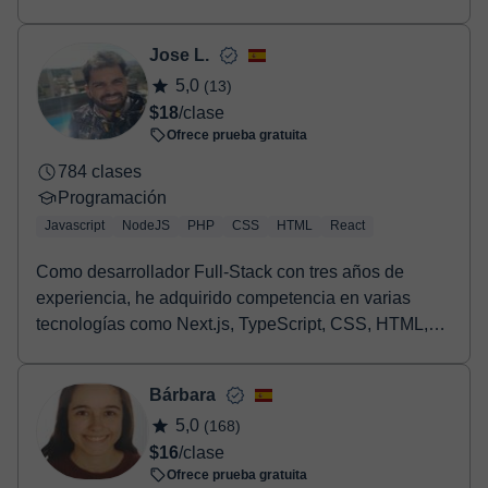
Jose L.
5,0
(13)
$18
/clase
Ofrece prueba gratuita
784 clases
Programación
Javascript
NodeJS
PHP
CSS
HTML
React
Como desarrollador Full-Stack con tres años de
experiencia, he adquirido competencia en varias
tecnologías como Next.js, TypeScript, CSS, HTML,
React,...
Bárbara
5,0
(168)
$16
/clase
Ofrece prueba gratuita