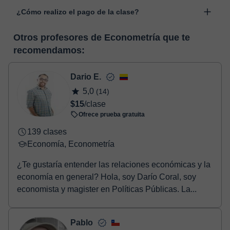
Las clases se realizan en el aula virtual de Classgap,
“Cambiar fecha”.
¿Cómo realizo el pago de la clase?
desarrollada para el ámbito formativo con muchas
funcionalidades específicas para ello, como el vídeo-chat, la
En el momento en que selecciones una clase o un pack de
pizarra virtual o el editor de textos a tiempo real. En el siguiente
Otros profesores de Econometría que te
horas, podrás realizar el pago mediante nuestro TPV virtual.
enlace puedes ver una demo del aula y conocerla:
Ver aula
recomendamos:
Tienes dos opciones para efectuar el pago:
virtual
- Tarjeta de crédito.
- Paypal.
Dario E.
Una vez realices el pago de la clase, recibirás un e-mail de
5,0
(14)
confirmación de la reserva.
$15
/clase
Ofrece prueba gratuita
139 clases
Economía, Econometría
¿Te gustaría entender las relaciones económicas y la
economía en general? Hola, soy Darío Coral, soy
economista y magister en Políticas Públicas. La...
Pablo