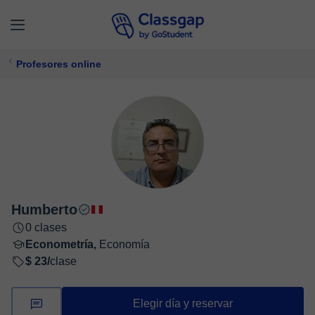
Profesores online
Humberto
0 clases
Econometría,
Economía
$ 23/
clase
Elegir día y reservar