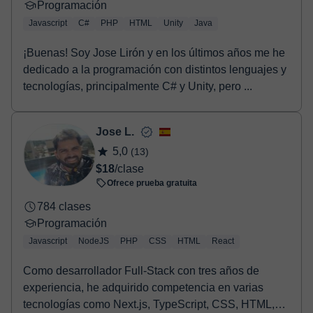
Programación
Javascript
C#
PHP
HTML
Unity
Java
¡Buenas! Soy Jose Lirón y en los últimos años me he
dedicado a la programación con distintos lenguajes y
tecnologías, principalmente C# y Unity, pero ...
Jose L.
5,0
(13)
$18
/clase
Ofrece prueba gratuita
784 clases
Programación
Javascript
NodeJS
PHP
CSS
HTML
React
Como desarrollador Full-Stack con tres años de
experiencia, he adquirido competencia en varias
tecnologías como Next.js, TypeScript, CSS, HTML,