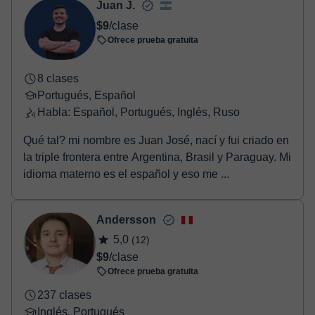
Juan J.
Una vez realices el pago de la clase, recibirás un e-mail de
$9
/clase
confirmación de la reserva.
Ofrece prueba gratuita
8 clases
Portugués, Español
Habla: Español, Portugués, Inglés, Ruso
Qué tal? mi nombre es Juan José, nací y fui criado en
la triple frontera entre Argentina, Brasil y Paraguay. Mi
idioma materno es el español y eso me ...
Andersson
5,0
(12)
$9
/clase
Ofrece prueba gratuita
237 clases
Inglés, Portugués