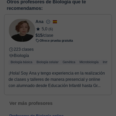
Otros profesores de Biología que te
horas, podrás realizar el pago mediante nuestro TPV virtual.
enlace puedes ver una demo del aula y conocerla:
Ver aula
recomendamos:
Tienes dos opciones para efectuar el pago:
virtual
- Tarjeta de crédito.
- Paypal.
Ana
Una vez realices el pago de la clase, recibirás un e-mail de
5,0
(6)
confirmación de la reserva.
$15
/clase
Ofrece prueba gratuita
223 clases
Biología
Biología básica
Biología celular
Genética
Microbiología
Inmunolo
¡Hola! Soy Ana y tengo experiencia en la realización
de clases y talleres de manera presencial y online
con alumnado desde Educación Infantil hasta Gr...
Ver más profesores