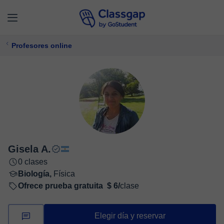
Profesores online
Gisela A.
0 clases
Biología,
Física
Ofrece prueba gratuita
$ 6/
clase
Elegir día y reservar