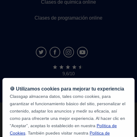
Clases de química online
Clases de programación online
9,6/10
1.339.284
opiniones
de
🍪 Utilizamos cookies para mejorar tu experiencia
alumnos
Classgap almacena datos, tales como cookies, para
garantizar el funcionamiento básico del sitio, personalizar el
contenido, adaptar los anuncios y medir su eficacia, así
como para ofrecerte una mejor experiencia. Al hacer clic en
“Aceptar”, aceptas lo establecido en nuestra
Política de
Cookies
. También puedes visitar nuestra
Política de