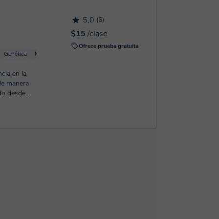
 confirmación de la reserva.
5,0
(6)
$15
/clase
Ofrece prueba gratuita
Genética
Microbiología
Inmunología
cia en la
 de manera
do desde