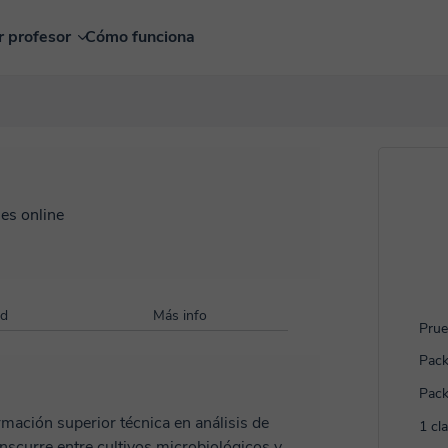
r profesor
Cómo funciona
es online
ad
Más info
Prue
Pack
Pack
ormación superior técnica en análisis de
1 cl
ranscurre entre cultivos microbiológicos y