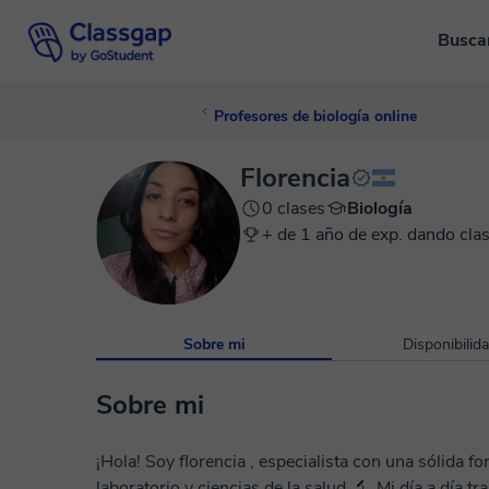
Busca
Profesores de biología online
Florencia
0 clases
Biología
+ de 1 año de exp. dando clas
Sobre mi
Disponibilid
Sobre mi
¡Hola! Soy florencia , especialista con una sólida f
laboratorio y ciencias de la salud 🔬. Mi día a día t