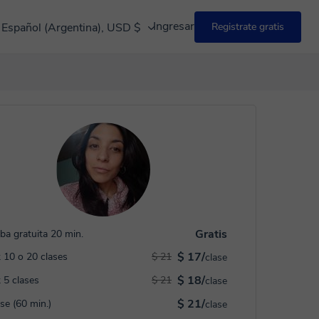
Ingresar
Español (Argentina), USD $
Registrate gratis
Gratis
ba gratuita 20 min.
$ 17/
 10 o 20 clases
$ 21
clase
$ 18/
 5 clases
$ 21
clase
$ 21/
ase (60 min.)
clase