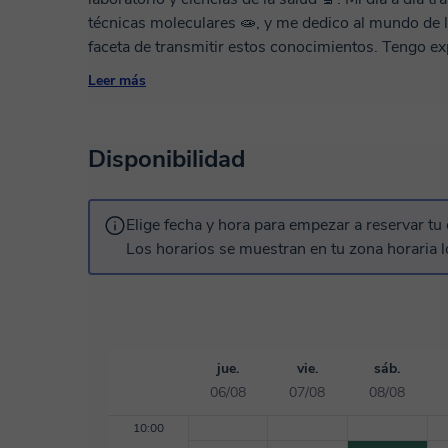
técnicas moleculares 🧫, y me dedico al mundo de 
faceta de transmitir estos conocimientos. Tengo ex
secundario, terciario y universitario (especialmente
Leer más
organizar las clases dentro de nuestra aula virtual
necesidades teóricas de cada alumno, para que log
estudiar de memoria 🧠. ¡Estaré encantada de ayud
Disponibilidad
Elige fecha y hora para empezar a reservar tu 
Los horarios se muestran en tu zona horaria l
jue.
vie.
sáb.
06/08
07/08
08/08
10:00