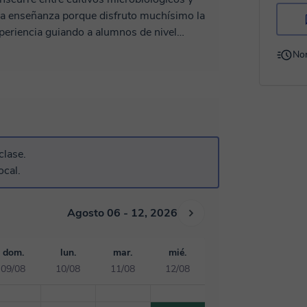
la enseñanza porque disfruto muchísimo la
periencia guiando a alumnos de nivel
 en carreras afines a la salud) 📚. Me gusta
No
, ¡completamente equipada!, según las
ren entender los procesos biológicos sin
arte a conseguir tus objetivos académicos! ✨
clase.
ocal.
Agosto 06 - 12, 2026
dom.
lun.
mar.
mié.
09/08
10/08
11/08
12/08