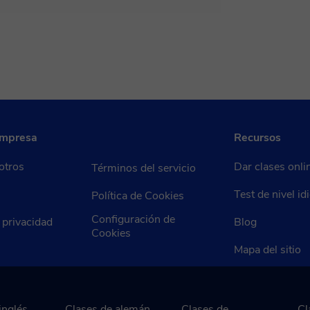
empresa
Recursos
otros
Dar clases onli
Términos del servicio
Test de nivel i
Política de Cookies
Configuración de
e privacidad
Blog
Cookies
Mapa del sitio
inglés
Clases de alemán
Clases de
Cl