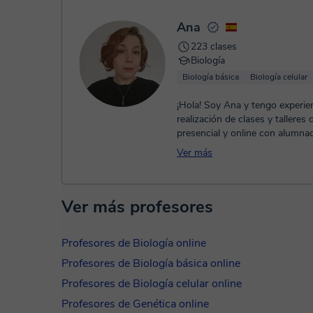
- Paypal.
Una vez realices el pago de la clase, recibirás un e-mail de
Ana
223 clases
Biología
Biología básica
Biología celular
¡Hola! Soy Ana y tengo experien
realización de clases y talleres
presencial y online con alumna
Educación Infantil hasta Gr...
Ver más
Ver más profesores
Profesores de Biología online
Profesores de Biología básica online
Profesores de Biología celular online
Profesores de Genética online