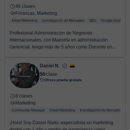
46 clases
Finanzas, Marketing
Email Marketing
Investigación de Mercados
SEO
Google Analytics
Profesional Administración de Negocios
Internacionales, con Maestría en administración
Gerencial, tengo más de 5 años como Docente en
formación de are...
Daniel N.
$6
/clase
Ofrece prueba gratuita
8 clases
Marketing
Community Manager
Email Marketing
Investigación de Mercados
S
¡Hola! Soy Daniel Nieto, especialista en marketing
digital con 1 año y medio de experiencia como