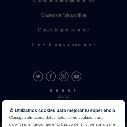
Clases de matemáticas online
Clases de física online
Clases de química online
Clases de programación online
9,6/10
1.339.284
opiniones
de
🍪 Utilizamos cookies para mejorar tu experiencia
alumnos
Classgap almacena datos, tales como cookies, para
garantizar el funcionamiento básico del sitio, personalizar el