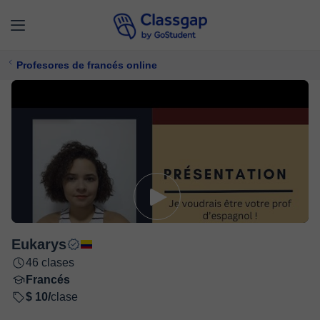
Profesores de francés online
Eukarys
46 clases
Francés
$ 10/
clase