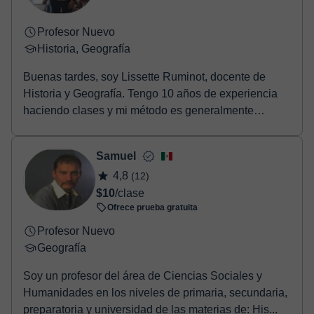
Profesor Nuevo
Historia, Geografía
Buenas tardes, soy Lissette Ruminot, docente de
Historia y Geografía. Tengo 10 años de experiencia
haciendo clases y mi método es generalmente
interactivo, para ir chequeando si mis estudiantes
entienden el contenido. Por lo tanto, desarrollo la
Samuel
parte teórica, pero también actividades prácticas para
4,8
(12)
evaluar constantemente al estudiante.
$10
/clase
Ofrece prueba gratuita
Profesor Nuevo
Geografía
Soy un profesor del área de Ciencias Sociales y
Humanidades en los niveles de primaria, secundaria,
preparatoria y universidad de las materias de: His...