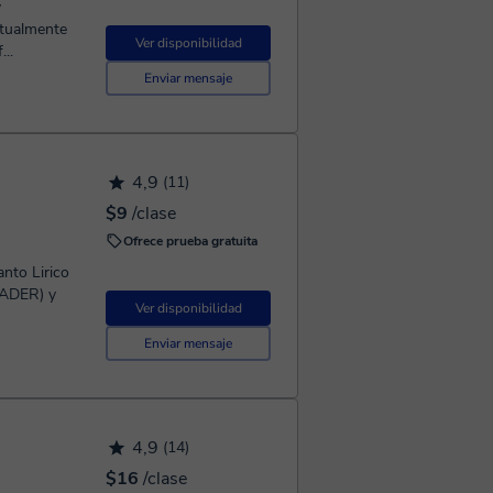
y
ctualmente
Ver disponibilidad
..
Enviar mensaje
4,9
(11)
$9
/clase
Ofrece prueba gratuita
nto Lirico
UADER) y
Ver disponibilidad
Enviar mensaje
4,9
(14)
$16
/clase