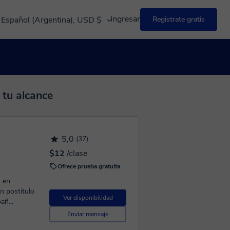
Ingresar
Español (Argentina), USD $
Registrate gratis
 tu alcance
5,0
(37)
$12
/clase
Ofrece prueba gratuita
o en
n postítulo
Ver disponibilidad
añ...
Enviar mensaje