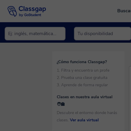
Busca
¿Cómo funciona Classgap?
1. Filtra y encuentra un profe
2. Prueba una clase gratuita
3. Aprende de forma regular
Clases en nuestra aula virtual
🧑‍🏫
Descubre el entorno donde harás
clases.
Ver aula virtual