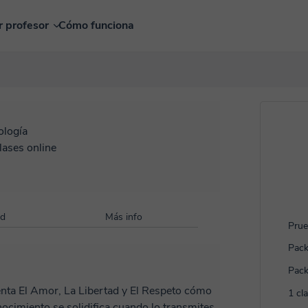
r profesor
Cómo funciona
ología
lases online
ad
Más info
Prue
Pack
Pack
enta El Amor, La Libertad y El Respeto cómo
1 cl
ocimiento se solidifica cuando lo transmites.