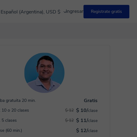
Ingresar
Español (Argentina), USD $
Registrate gratis
Gratis
ba gratuita 20 min.
$ 10/
 10 o 20 clases
$ 12
clase
$ 11/
 5 clases
$ 12
clase
$ 12/
ase (60 min.)
clase