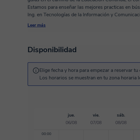
Estamos para enseñar las mejores practicas en bú
Ing. en Tecnologías de la Información y Comunicaci
centros Educativos, y poco a poco fuí acercandome a la Docencia. Pr
Leer más
después en Primaria, incluso a Papás impartiendo
después robótica y programación. Desarrollamos Proyectos de Tecnología Sustentable, dónde
con eléctrónica y materiales reciclados elaboramos 
Disponibilidad
Actualmente trabajo como Coordinador de Tecnolo
MakerSpace, donde se trabaja con Tecnología Suste
Secundaria y Preparatoria, STEAM, entre otras Disc
Elige fecha y hora para empezar a reservar tu 
Los horarios se muestran en tu zona horaria l
jue.
vie.
sáb.
06/08
07/08
08/08
00:00