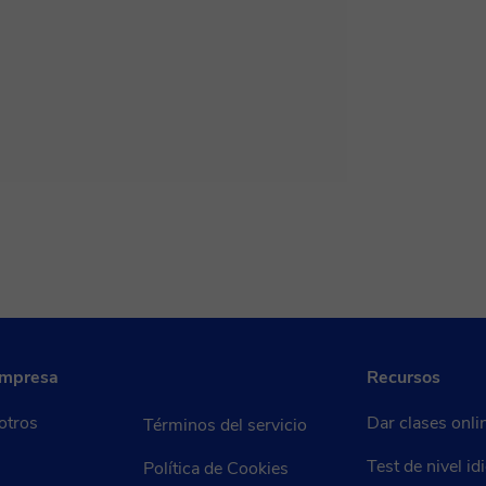
empresa
Recursos
otros
Dar clases onli
Términos del servicio
Test de nivel i
Política de Cookies