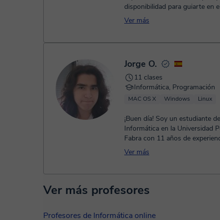
disponibilidad para guiarte en 
enseñanza/aprendizaje. E...
Ver más
Jorge O.
11 clases
Informática, Programación
MAC OS X
Windows
Linux
¡Buen día! Soy un estudiante de
Informática en la Universidad
Fabra con 11 años de experienc
programación y docencia compr
Ver más
Ver más profesores
Profesores de Informática online