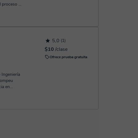
el proceso de
5,0
(1)
$10
/clase
Ofrece prueba gratuita
 Ingeniería
 Pompeu
ia en
obada...