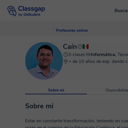
Busca
Profesores online
Caín
0 clases
Informática,
Tecn
+ de 10 años de exp. dando c
Sobre mi
Disponibilid
Sobre mi
Estar en constante transformación, teniendo en cu
guías en el camino de la Educación Continua, el con