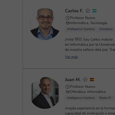
- Paypal.
Una vez realices el pago de la clase, recibirás un e-mail de
Carlos F.
Profesor Nuevo
Informática, Tecnología
Intelligence Systems
Windows
¡Hola! 👋🏻 Soy Carlos matute ,
en Informática por la Universidad catolica
de nuestra señora dela paz. Tra
5 años en banco Fich...
Ver más
Juan M.
Profesor Nuevo
Ofimática, Informática
Intelligence Systems
Redes IP
Amplia experiencia en la formac
capacidad de motivación y empa