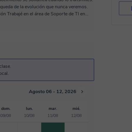
squeda de la evolución que nunca veremos.
ón Trabajé en el área de Soporte de TI en
imero en Secundaria,
 Computación y Tecnología Educativa, poco
proyectos, linternas, ventiladores etc.
gía Educativa, recientemente implementamos
ntable para Primaria y con Robótica para
iplinas
clase.
ocal.
Agosto 06 - 12, 2026
dom.
lun.
mar.
mié.
09/08
10/08
11/08
12/08