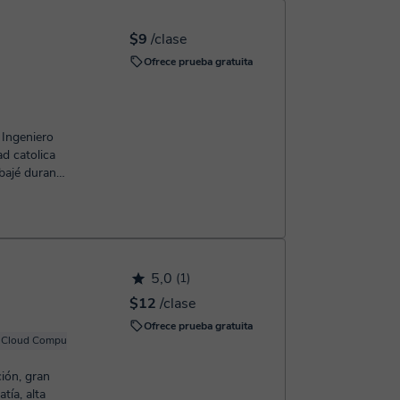
 confirmación de la reserva.
$9
/clase
Ofrece prueba gratuita
 Ingeniero
bajé durante
5,0
(1)
$12
/clase
Ofrece prueba gratuita
Cloud Computing
Windows
Linux
Server
ión, gran
tía, alta