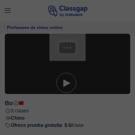
Profesores de chino online
Bo
0 clases
Chino
Ofrece prueba gratuita
$ 6/
clase