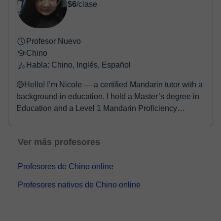
$6
/clase
Profesor Nuevo
Chino
Habla: Chino, Inglés, Español
🟡Hello! I’m Nicole — a certified Mandarin tutor with a
background in education. I hold a Master’s degree in
Education and a Level 1 Mandarin Proficiency
Certificate. Also got teaching qualifications for both
primary and secondary schools in China, and I have
Ver más profesores
over 5 years of teaching experience. I focus on
providing Chinese language courses, conversation
Profesores de Chino online
practice, and pronunciation guidance for learners of
Chinese. 🟡I am especially passionate about learning
Profesores nativos de Chino online
languages — I speak English and I'm learning
Spanish. As a language learner myself, I understand
the challenges and fears that come with learning a