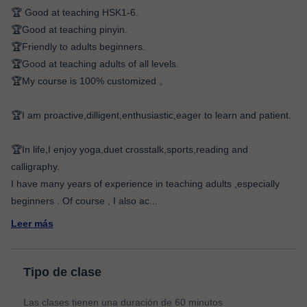
🏆 Good at teaching HSK1-6.
🏆Good at teaching pinyin.
🏆Friendly to adults beginners.
🏆Good at teaching adults of all levels.
🏆My course is 100% customized 。
🏆I am proactive,dilligent,enthusiastic,eager to learn and patient.
🏆In life,I enjoy yoga,duet crosstalk,sports,reading and
calligraphy.
I have many years of experience in teaching adults ,especially
beginners . Of course , I also ac
...
Leer más
Tipo de clase
Las clases tienen una duración de 60 minutos