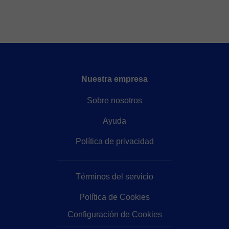
new language. That’s why my teaching style is warm,
supportive, and focused on building confidence. I use
clear explanations, visual aids, and interactive
methods to make learning both effective and
enjoyable. 🟡Don’t worry if you’re a complete
beginner — I will guide you step by step in a friendly
Nuestra empresa
and relaxed learning environment. Together, we’ll
focus on real communication, build your confidence,
Sobre nosotros
and make steady progress at your pace. Each class is
tailored to your needs, with regular reviews and
Ayuda
feedback to help you track your improvement.
Whether you want to practice speaking, prepare for
Política de privacidad
HSK, or simply enjoy a casual conversation in
Mandarin, I’m here to support your learning goals.
Términos del servicio
Book a trial lesson with me, and let’s begin this
exciting journey together!
Política de Cookies
Configuración de Cookies