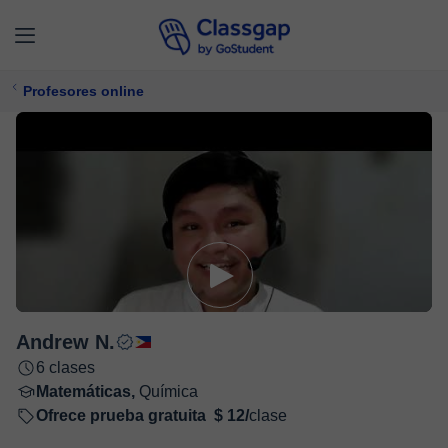
Profesores online
Andrew N.
6 clases
Matemáticas,
Química
Ofrece prueba gratuita
$ 12/
clase