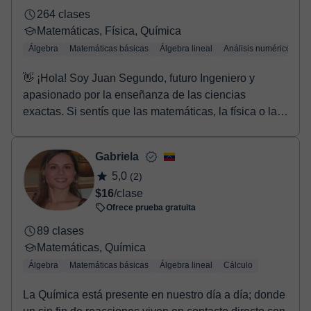
264 clases
Matemáticas, Física, Química
Álgebra
Matemáticas básicas
Álgebra lineal
Análisis numérico
Tr
👋 ¡Hola! Soy Juan Segundo, futuro Ingeniero y
apasionado por la enseñanza de las ciencias
exactas. Si sentís que las matemáticas, la física o la
quí...
Gabriela
5,0
(2)
$16
/clase
Ofrece prueba gratuita
89 clases
Matemáticas, Química
Álgebra
Matemáticas básicas
Álgebra lineal
Cálculo
La Química está presente en nuestro día a día; donde