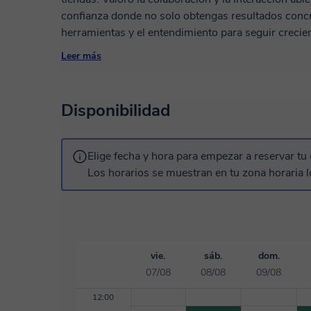
confianza donde no solo obtengas resultados concr
herramientas y el entendimiento para seguir creciendo. Si deseas llevar tu proyecto a un
online o de potenciar lo que ya tenés, ¡contame tu 
Leer más
proceso!
Disponibilidad
Elige fecha y hora para empezar a reservar tu 
Los horarios se muestran en tu zona horaria l
vie.
sáb.
dom.
07/08
08/08
09/08
12:00