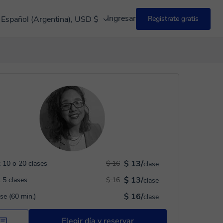
Ingresar
Español (Argentina), USD $
Registrate gratis
$ 13/
 10 o 20 clases
$ 16
clase
$ 13/
 5 clases
$ 16
clase
$ 16/
ase (60 min.)
clase
Elegir día y reservar