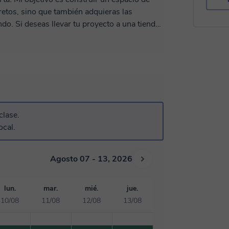
etos, sino que también adquieras las
a tienda
idea! Estoy acá para acompañarte en el
clase.
ocal.
Agosto 07 - 13, 2026
lun.
mar.
mié.
jue.
10/08
11/08
12/08
13/08