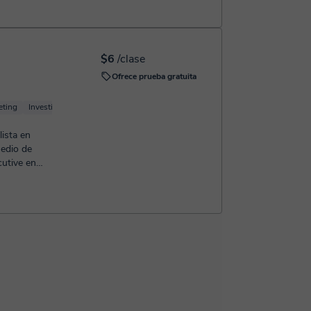
$6
/clase
Ofrece prueba gratuita
eting
Investigación de Mercados
SEO
Facebook Marketing
Branding
lista en
medio de
utive en
entornos B2B y redes sociales. ...