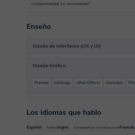
comprometida! Lo recomiendo!
Enseño
Diseño de Interfaces (UX y UI)
Diseño Gráfico
Premier
InDesign
After Effects
Ilustrator
Ph
Los idiomas que hablo
Español
Inglés
Francés
Nativo
Competencia conversacional