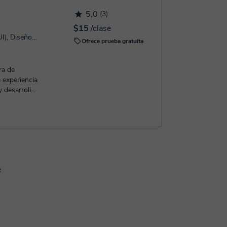
5,0
(3)
$15
/clase
Diseño de Interfaces (UX y UI), Diseño Web
Ofrece prueba gratuita
 experiencia
 desarrollo
e