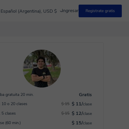
Ingresar
Español (Argentina), USD $
Registrate gratis
Gratis
ba gratuita 20 min.
$ 11/
 10 o 20 clases
$ 15
clase
$ 12/
 5 clases
$ 15
clase
$ 15/
ase (60 min.)
clase