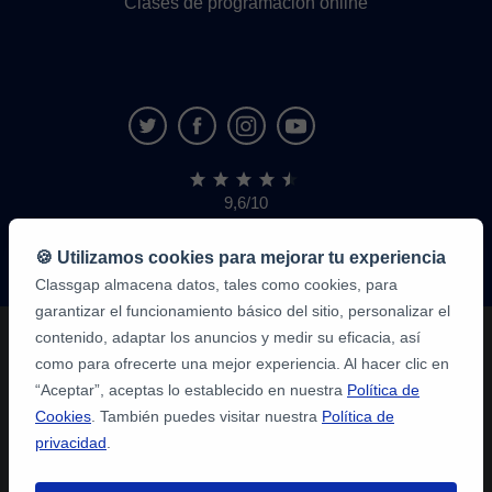
Clases de programación online
9,6/10
1.339.284
opiniones
de
🍪 Utilizamos cookies para mejorar tu experiencia
alumnos
Classgap almacena datos, tales como cookies, para
garantizar el funcionamiento básico del sitio, personalizar el
contenido, adaptar los anuncios y medir su eficacia, así
como para ofrecerte una mejor experiencia. Al hacer clic en
“Aceptar”, aceptas lo establecido en nuestra
Política de
Cookies
. También puedes visitar nuestra
Política de
privacidad
.