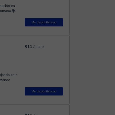
rmación en
 humana 📚.
Ver disponibilidad
$11
/clase
ajando en el
ormando
Ver disponibilidad