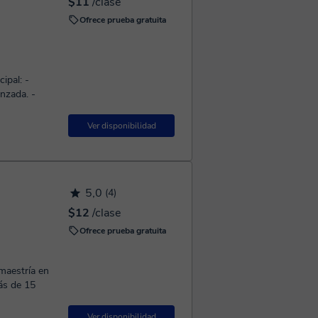
$11
/clase
Ofrece prueba gratuita
pal: -
anzada. -
Ver disponibilidad
5,0
(4)
$12
/clase
Ofrece prueba gratuita
maestría en
más de 15
Ver disponibilidad