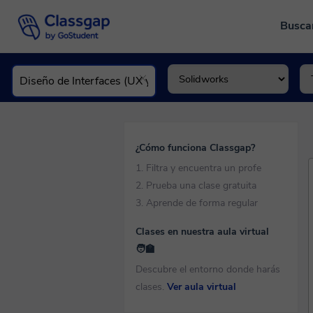
Busca
¿Cómo funciona Classgap?
1. Filtra y encuentra un profe
2. Prueba una clase gratuita
3. Aprende de forma regular
Clases en nuestra aula virtual
🧑‍🏫
Descubre el entorno donde harás
clases.
Ver aula virtual