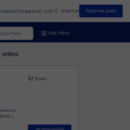
Ingresar
Español (Argentina), USD $
Registrate gratis
Más filtros
 online
$7
/clase
diseño y
Ver disponibilidad