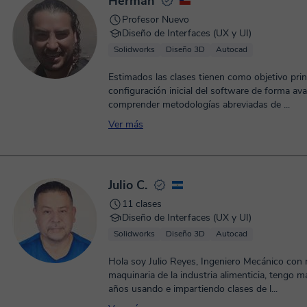
Herman
Profesor Nuevo
Diseño de Interfaces (UX y UI)
Solidworks
Diseño 3D
Autocad
Estimados las clases tienen como objetivo princi
configuración inicial del software de forma av
comprender metodologías abreviadas de ...
Ver más
Julio C.
11 clases
Diseño de Interfaces (UX y UI)
Solidworks
Diseño 3D
Autocad
Hola soy Julio Reyes, Ingeniero Mecánico con 
maquinaria de la industria alimenticia, tengo 
años usando e impartiendo clases de l...