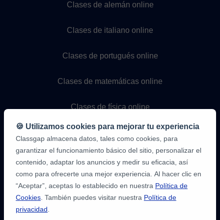
Clases de alemán online
Clases de italiano online
Clases de portugués online
Clases de matemáticas online
Clases de física online
🍪 Utilizamos cookies para mejorar tu experiencia
Clases de química online
Classgap almacena datos, tales como cookies, para
garantizar el funcionamiento básico del sitio, personalizar el
Clases de programación online
contenido, adaptar los anuncios y medir su eficacia, así
como para ofrecerte una mejor experiencia. Al hacer clic en
“Aceptar”, aceptas lo establecido en nuestra
Política de
Cookies
. También puedes visitar nuestra
Política de
privacidad
.