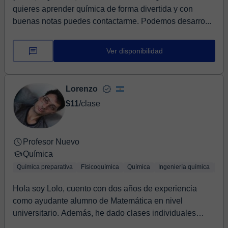
quieres aprender química de forma divertida y con
buenas notas puedes contactarme. Podemos desarro...
Ver disponibilidad
Lorenzo
$11
/clase
Profesor Nuevo
Química
Química preparativa
Físicoquímica
Química
Ingeniería química
Quí
Hola soy Lolo, cuento con dos años de experiencia
como ayudante alumno de Matemática en nivel
universitario. Además, he dado clases individuales
onlin...