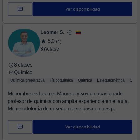
Ver disponibilidad
Leomer S.
5,0
(4)
$7
/clase
8 clases
Química
Química preparativa
Físicoquímica
Química
Estequiométrica
Quími
Mi nombre es Leomer Maurera y soy un apasionado
profesor de química con amplia experiencia en el aula.
Mi metodología de enseñanza se basa en tres p...
Ver disponibilidad