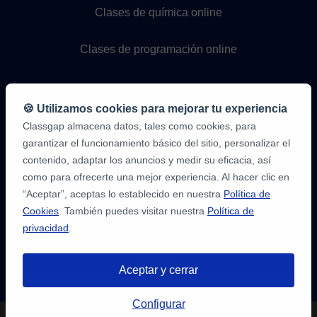
Clases de química online
Clases de programación online
🍪 Utilizamos cookies para mejorar tu experiencia
Classgap almacena datos, tales como cookies, para
garantizar el funcionamiento básico del sitio, personalizar el
contenido, adaptar los anuncios y medir su eficacia, así
como para ofrecerte una mejor experiencia. Al hacer clic en
9,6/10
1.339.284
“Aceptar”, aceptas lo establecido en nuestra
Política de
opiniones
de
Cookies
. También puedes visitar nuestra
Política de
alumnos
privacidad
.
2
en
opiniones-
Aceptar y cerrar
verificadas.com
10
/
10
a
Tienes hasta
3 pruebas gratis
de 20
classgap.com
Configurar
min. para encontrar profesor.