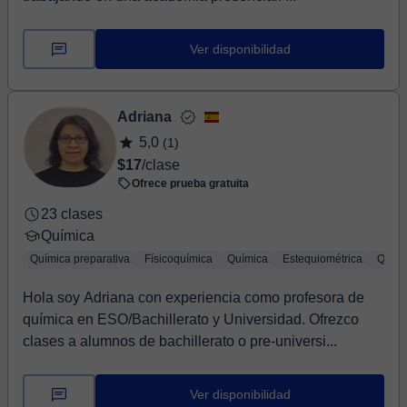
Ver disponibilidad
Adriana
5,0
(1)
$17
/clase
Ofrece prueba gratuita
23 clases
Química
Química preparativa
Físicoquímica
Química
Estequiométrica
Quími
Hola soy Adriana con experiencia como profesora de
química en ESO/Bachillerato y Universidad. Ofrezco
clases a alumnos de bachillerato o pre-universi...
Ver disponibilidad