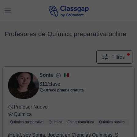
Profesores de Química preparativa online
Filtros
Sonia
$11
/clase
Ofrece prueba gratuita
Profesor Nuevo
Química
Química preparativa
Química
Estequiométrica
Química básica
Quím
¡Hola!, soy Sonia, doctora en Ciencias Químicas. Si