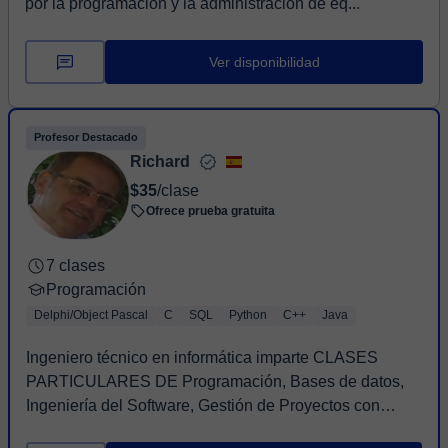
por la programación y la administración de eq...
Ver disponibilidad
Profesor Destacado
Richard
$35
/clase
Ofrece prueba gratuita
7 clases
Programación
Delphi/Object Pascal
C
SQL
Python
C++
Java
Ingeniero técnico en informática imparte CLASES
PARTICULARES DE Programación, Bases de datos,
Ingeniería del Software, Gestión de Proyectos con
experi...