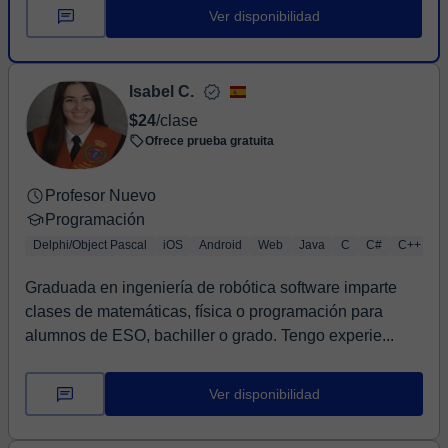
Ver disponibilidad
Isabel C.
$24
/clase
Ofrece prueba gratuita
Profesor Nuevo
Programación
Delphi/Object Pascal
iOS
Android
Web
Java
C
C#
C++
A
Graduada en ingeniería de robótica software imparte
clases de matemáticas, física o programación para
alumnos de ESO, bachiller o grado. Tengo experie...
Ver disponibilidad