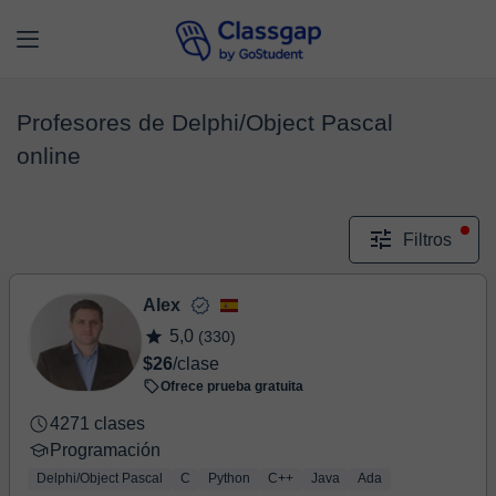
Profesores de Delphi/Object Pascal
online
Filtros
Alex
5,0
(330)
$26
/clase
Ofrece prueba gratuita
4271 clases
Programación
Delphi/Object Pascal
C
Python
C++
Java
Ada