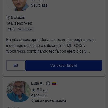
$13
/clase
6 clases
Diseño Web
CMS
Wordpress
En mis clases aprenderás a desarrollar páginas web
modernas desde cero utilizando HTML, CSS y
WordPress, combinando teoría con ejercicios y
proyectos ...
Ver disponibilidad
Luis A.
5,0
(6)
$10
/clase
Ofrece prueba gratuita