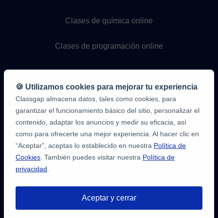
Clases de química online
Clases de programación online
🍪 Utilizamos cookies para mejorar tu experiencia
Classgap almacena datos, tales como cookies, para
garantizar el funcionamiento básico del sitio, personalizar el
contenido, adaptar los anuncios y medir su eficacia, así
como para ofrecerte una mejor experiencia. Al hacer clic en
9,6/10
1.339.284
“Aceptar”, aceptas lo establecido en nuestra
Política de
opiniones
de
Cookies
. También puedes visitar nuestra
Política de
alumnos
privacidad
.
2
en
opiniones-
Aceptar y cerrar
verificadas.com
10
/
10
a
Tienes hasta
3 pruebas gratis
de 20
classgap.com