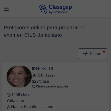
Profesores online para preparar el
examen CILS de italiano
Filtros
Ines
5,0
(1929)
$23
/clase
Ofrece prueba gratuita
4956 clases
Italiano
Habla: Español, Italiano