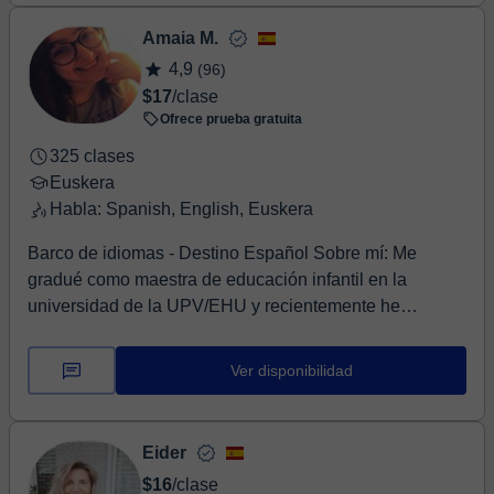
Amaia M.
4,9
(96)
$17
/clase
Ofrece prueba gratuita
325 clases
Euskera
Habla: Spanish, English, Euskera
Barco de idiomas - Destino Español Sobre mí: Me
gradué como maestra de educación infantil en la
universidad de la UPV/EHU y recientemente he
conclui...
Ver disponibilidad
Eider
$16
/clase