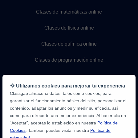
Clases de matemáticas online
Clases de física online
Clases de química online
Clases de programación online
🍪 Utilizamos cookies para mejorar tu experiencia
Classgap almacena datos, tales como cookies, para
garantizar el funcionamiento básico del sitio, personalizar el
contenido, adaptar los anuncios y medir su eficacia, así
como para ofrecerte una mejor experiencia. Al hacer clic en
9,6/10
1.339.284
“Aceptar”, aceptas lo establecido en nuestra
Política de
opiniones
de
Cookies
. También puedes visitar nuestra
Política de
alumnos
privacidad
.