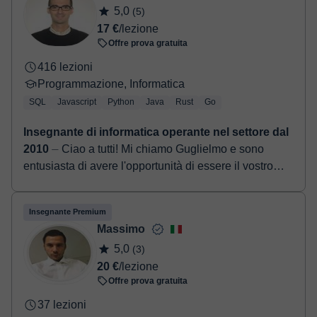
5,0
(5)
17 €
/lezione
Offre prova gratuita
416 lezioni
Programmazione, Informatica
SQL
Javascript
Python
Java
Rust
Go
Insegnante di informatica operante nel settore dal
2010
⏤ Ciao a tutti! Mi chiamo Guglielmo e sono
entusiasta di avere l'opportunità di essere il vostro
insegnante di informatica. Mi sono laureato nel 2014
in...
Insegnante Premium
Massimo
5,0
(3)
20 €
/lezione
Offre prova gratuita
37 lezioni