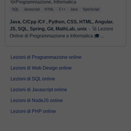
Programmazione, Informatica
SQL
Javascript
HTML
C++
Java
TypeScript
Java, C/Cpp /C# , Python, CSS, HTML, Angular,
JS, SQL, Spring, Git, MathLab, unix
⏤ 🚀 Lezioni
Online di Programmazione e Informatica 🎓
Buongiorno Siete pronti a entrare nel mondo della
programmazione con Java e molte altre tecnolo...
Lezioni di Programmazione online
Lezioni di Web Design online
Lezioni di SQL online
Lezioni di Javascript online
Lezioni di NodeJS online
Lezioni di PHP online