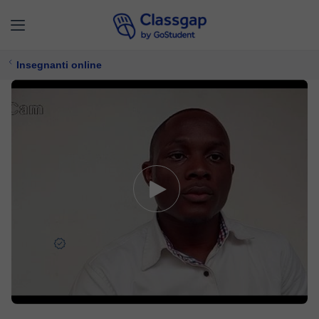
Insegnanti online
Yehiel
5,0 (1)
10 lezioni
Programmazione,
Web Design
Offre prova gratuita
16 €/
lezione