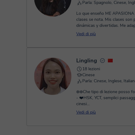
Parla: Spagnolo, Cinese, Ingl
Lo que enseño ME APASIONA 
clases se nota. Mis clases son prácticas,
dinámicas y divertidas. Me adapto al a ti.
Nunca son repetitivas ni aburridas. C
Vedi di più
curiosidades en el proceso y m
muchísimo en que sepas leer lo
chinos, explico el origen y el po
Aprendemos chino a través de 
Lingling
caligrafía, música, dichos, prov
chinos mapas y cultura china. He enseñado
18 lezioni
a alumnos todas las edades. China es
Cinese
infinita… disfrutemos el proces
Parla: Cinese, Inglese, Italia
❄️❄️Che tipo di lezione posso fo
- ❤️HSK, YCT, semplici passaggi
cinesi
- ❤️Cinese commerciale
Vedi di più
- ❤️Conversazion...