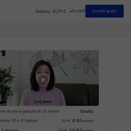
Accedi
Italiano, EUR €
Iscriviti gratis
Gratis
one di prova gratuita di 20 minuti
8 €/
hetto 10 o 20 lezioni
12 €
lezione
10 €/
 5 lezione
12 €
lezione