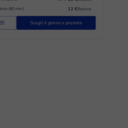
12 €/
zione (60 min.)
lezione
Scegli il giorno e prenota