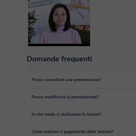
Domande frequenti
Posso cancellare una prenotazione?
Sì, puoi cancellare una prenotazione fino ad un massimo di 
Posso modificare la prenotazione?
cancellazione. Studieremo ogni caso in maniera personale p
Sì, se nel caso hai un imprevisto, potrai cambiare l'ora o il
In che modo si realizzano le lezioni?
tua area personale, in "Lezioni programmate", tramite l'op
Le lezioni si realizzano nell'aula virtuale di Classgap, sv
Come realizzo il pagamento della lezione?