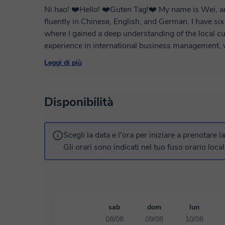
Ni hao! ❤️Hello! ❤️Guten Tag!❤️ My name is Wei, and I come from China. I can communicate
fluently in Chinese, English, and German. I have si
where I gained a deep understanding of the local cul
experience in international business management, 
communication skills. I have a great passion and pa
Leggi di più
students with a high-quality learning experience. 🍋‍🟩I hold an "IPA Teacher Qualification
Certificate" 🍋‍🟩Two years of offline teaching expe
learning plans based on students' levels and needs
Disponibilità
foreign children and adults, Business Chinese, dail
fun learning atmosphere in class, using various me
they can efficiently acquire knowledge.
Scegli la data e l'ora per iniziare a prenotare l
Gli orari sono indicati nel tuo fuso orario local
sab
dom
lun
08/08
09/08
10/08