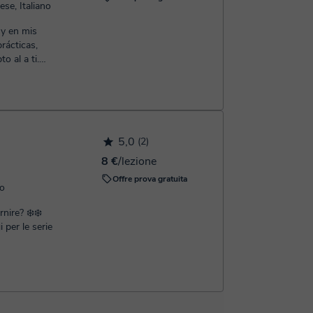
ese, Italiano
y en mis
uento
e enfoco
s caracteres
r qué.
juegos,
5,0
(2)
erbios
8 €
/lezione
Offre prova gratuita
o ヽ(´▽`)/
no
rnire? ❄️❄️
 per le serie