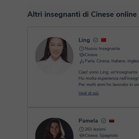
funzionalità, come la videoconferenza, la lavagna virtuale o
puoi vedere una demo dell'aula e conoscerla:
Vedere l'aula
Nel momento nel quale selezioni una lezione o un pack, pot
Altri insegnanti di Cinese online 
o debito.
- Carta di credito/debito.
- Paypal.
Una volta che hai realizzato il pagamento, riceverai un ema
Ling
Nuovo Insegnante
Cinese
Parla: Cinese, Italiano, Ingle
Ciao! sono Ling, un'insegnante 
Ho molta esperienza nell'inseg
Per molti anni ho lavorato in u
cinese che insegna inglese a...
Vedi di più
Pamela
261 lezioni
Cinese, Spagnolo