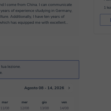
1 le
x years of experience studying in Germany,
ture. Additionally, I have ten years of
which has equipped me with excellent
tience for teaching, allowing me to provide
rience 🍋‍🟩Able to create personalized
 🍋‍🟩I can teach HSK, YCT, zero-based
y conversation 🍋‍🟩I maintain a relaxed and
thods to capture students' attention, ensuring
a tua lezione.
e.
Agosto 08 - 14, 2026
mar
mer
gio
ven
11/08
12/08
13/08
14/08