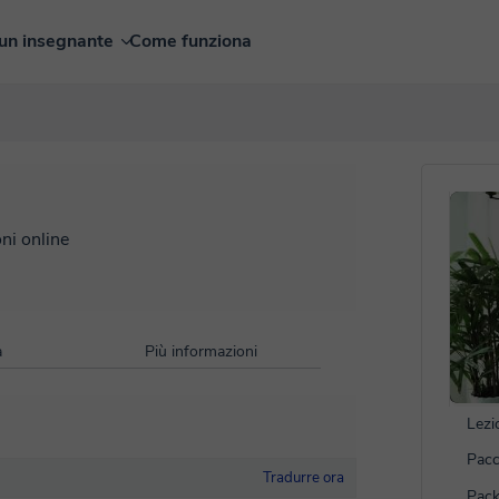
un insegnante
Come funziona
oni online
à
Più informazioni
Lezi
Pacc
Tradurre ora
Pack