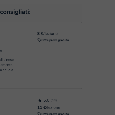
 editing di testi in tempo reale. Nel seguente link
 virtuale
rai realizzare il pagamento tramite carta di credito
consigliati:
il di conferma della prenotazione.
8 €
/lezione
Offre prova gratuita
se
di cinese.
namento.
na scuola
5,0
(44)
11 €
/lezione
Offre prova gratuita