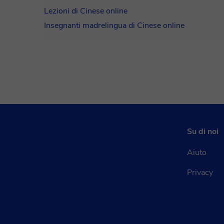
Lezioni di Cinese online
Insegnanti madrelingua di Cinese online
Su di noi
Aiuto
Privacy