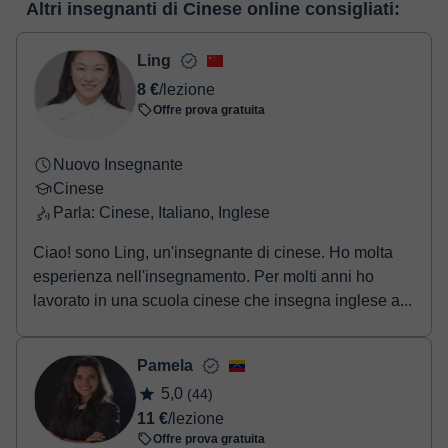
reale. Nel seguente link puoi vedere una demo dell'aula e
Altri insegnanti di Cinese online consigliati:
realizzare il pagamento tramite carta di credito o debito.
conoscerla:
Vedere l'aula virtuale
- Carta di credito/debito.
- Paypal.
Ling
Una volta che hai realizzato il pagamento, riceverai un email di
8 €
/lezione
conferma della prenotazione.
Offre prova gratuita
Nuovo Insegnante
Cinese
Parla: Cinese, Italiano, Inglese
Ciao! sono Ling, un'insegnante di cinese. Ho molta
esperienza nell'insegnamento. Per molti anni ho
lavorato in una scuola cinese che insegna inglese a...
Pamela
5,0
(44)
11 €
/lezione
Offre prova gratuita