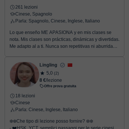
261 lezioni
Cinese, Spagnolo
Parla: Spagnolo, Cinese, Inglese, Italiano
Lo que enseño ME APASIONA y en mis clases se
nota. Mis clases son prácticas, dinámicas y divertidas.
Me adapto al a ti. Nunca son repetitivas ni aburridas.
Cuento curiosidades en el proceso y me enfoco
muchísimo en que sepas leer los caracteres chinos,
Lingling
explico el origen y el por qué. Aprendemos chino a
5,0
(2)
través de juegos, caligrafía, música, dichos,
8 €
/lezione
proverbios chinos mapas y cultura china. He
Offre prova gratuita
enseñado a alumnos todas las edades. China es
infinita… disfrutemos el proceso ヽ(´▽`)/
18 lezioni
Cinese
Parla: Cinese, Inglese, Italiano
❄️❄️Che tipo di lezione posso fornire? ❄️❄️
- ❤️HSK, YCT, semplici passaggi per le serie cinesi