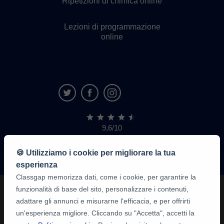
Ripetizioni di chimica online
Lezioni di programmazione
online
9,6/10
1.339.284
recensioni
di
🍪 Utilizziamo i cookie per migliorare la tua
alunni
esperienza
Classgap memorizza dati, come i cookie, per garantire la
funzionalità di base del sito, personalizzare i contenuti,
adattare gli annunci e misurarne l'efficacia, e per offrirti
un'esperienza migliore. Cliccando su "Accetta", accetti la