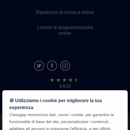
Ripetizioni di chimica online
Lezioni di programmazione
online
9,6/10
1.339.284
recensioni
di
🍪 Utilizziamo i cookie per migliorare la tua
alunni
esperienza
Classgap memorizza dati, come i cookie, per garantire la
funzionalità di base del sito, personalizzare i contenuti,
adattare gli annunci e misurarne l'efficacia, e per offrirti