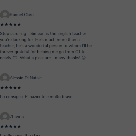
Raquel Claro
★★★★★
Stop scrolling - Simeon is the English teacher
you’re looking for. He’s much more than a
teacher; he’s a wonderful person to whom I’ll be
forever grateful for helping me go from C1 to
nearly C2. What a pleasure - many thanks! 😊
Alessio Di Natale
★★★★★
Lo consiglio. E' paziente e molto bravo
Zhanna
★★★★★
I really enjoy the class