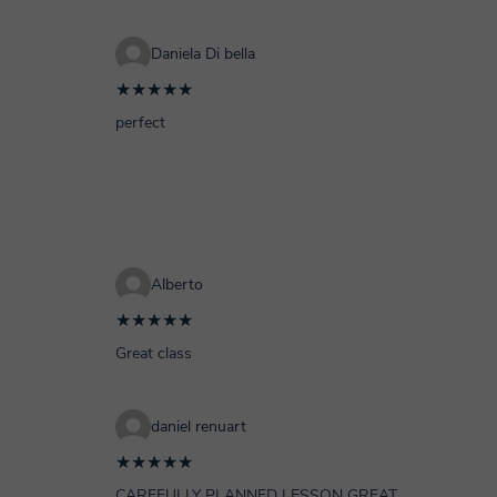
Daniela Di bella
★★★★★
perfect
Alberto
★★★★★
Great class
daniel renuart
★★★★★
CAREFULLY PLANNED LESSON GREAT