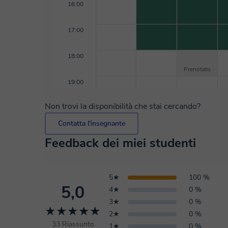
16:00
17:00
18:00
Prenotato
19:00
Non trovi la disponibilità che stai cercando?
Contatta l'insegnante
Feedback dei miei studenti
5★
100 %
5,0
4★
0 %
3★
0 %
★★★★★
2★
0 %
33 Riassunto
1★
0 %