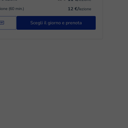
12 €/
zione (60 min.)
lezione
Scegli il giorno e prenota