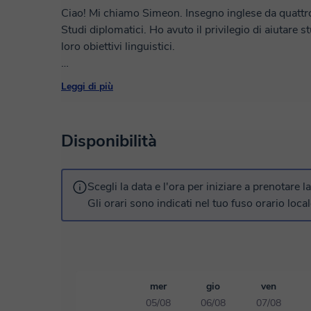
Ciao! Mi chiamo Simeon. Insegno inglese da quattro 
Studi diplomatici. Ho avuto il privilegio di aiutare 
loro obiettivi linguistici.
Credo che l'apprendimento debba essere sia piacevo
Leggi di più
ogni lezione alle tue esigenze e ai tuoi interessi un
comunicare con sicurezza e mi impegno a garantire 
durante il tuo percorso di apprendimento.
Disponibilità
Che tu sia un principiante o che tu voglia affinare
insieme per creare un piano di apprendimento perso
Scegli la data e l'ora per iniziare a prenotare l
guidarti in questo viaggio! Prenota una lezione con
Gli orari sono indicati nel tuo fuso orario local
apprendimento dell'inglese efficace, coinvolgente e
mer
gio
ven
05/08
06/08
07/08