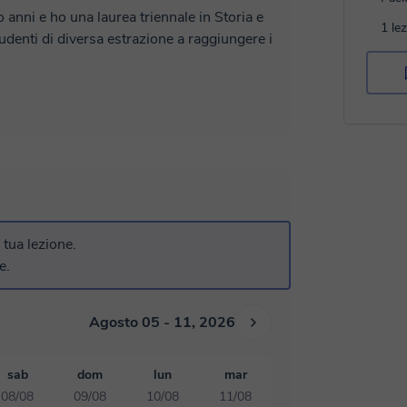
anni e ho una laurea triennale in Storia e
1 le
studenti di diversa estrazione a raggiungere i
le che arricchente, motivo per cui adatto
ici. La mia passione è aiutare le persone a
che tu ti senta a tuo agio e supportato
 le tue competenze avanzate, lavoreremo
nalizzato perfetto per te. Sono entusiasta di
a tua lezione.
 me e rendiamo la tua esperienza di
e.
 divertente!
Agosto 05 - 11, 2026
sab
dom
lun
mar
08/08
09/08
10/08
11/08