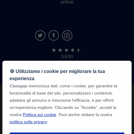
online
9,6/10
1.339.284
recensioni
di
🍪 Utilizziamo i cookie per migliorare la tua
alunni
esperienza
Classgap memorizza dati, come i cookie, per garantire la
funzionalità di base del sito, personalizzare i contenuti,
adattare gli annunci e misurarne l'efficacia, e per offrirti
un'esperienza migliore. Cliccando su "Accetta", accetti la
nostra
Politica sui cookie
. Puoi anche visitare la nostra
politica sulla privacy
.