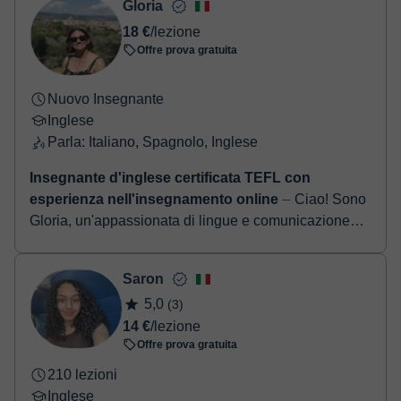
- Paypal.
Gloria
Una volta che hai realizzato il pagamento, riceverai un email di
18 €
/lezione
conferma della prenotazione.
Offre prova gratuita
Nuovo Insegnante
Inglese
Parla: Italiano, Spagnolo, Inglese
Insegnante d'inglese certificata TEFL con
esperienza nell'insegnamento online
⏤ Ciao! Sono
Gloria, un'appassionata di lingue e comunicazione
con una laurea in Lingue e un certificato TEFL per
insegnare l'inglese come lingua strani...
Saron
5,0
(3)
14 €
/lezione
Offre prova gratuita
210 lezioni
Inglese