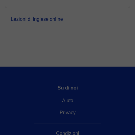
all’influenza. Sono madrelingua inglese, con un
Master in Inglese, una laur...
Lezioni di Inglese online
Su di noi
Aiuto
Privacy
Condizioni