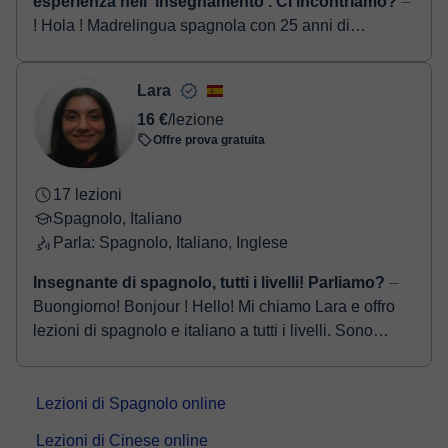
esperienza nell' insegnamento . Ci incontriamo?
⏤
! Hola ! Madrelingua spagnola con 25 anni di
esperienza . Docente all'Università per 20 anni.
Metodologia Tutti i livelli (livello 0 iniziazione, A1,...
Lara
16 €
/lezione
Offre prova gratuita
17 lezioni
Spagnolo, Italiano
Parla: Spagnolo, Italiano, Inglese
Insegnante di spagnolo, tutti i livelli! Parliamo?
⏤
Buongiorno! Bonjour ! Hello! Mi chiamo Lara e offro
lezioni di spagnolo e italiano a tutti i livelli. Sono
laureata in Filologia Spagnola presso l'U...
Lezioni di Spagnolo online
Lezioni di Cinese online