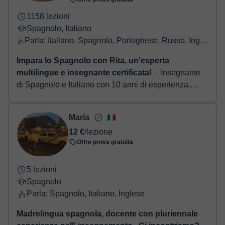
1158 lezioni
Spagnolo, Italiano
Parla: Italiano, Spagnolo, Portoghese, Russo, Inglese, Francese
Impara lo Spagnolo con Rita, un'esperta
multilingue e insegnante certificata!
⏤ Insegnante
di Spagnolo e Italiano con 10 anni di esperienza.
Preparazione CILS, PLIDA, DELE e Aiuto Compiti
Ciao! Sono Rita, la vostra insegnante di ...
María
12 €
/lezione
Offre prova gratuita
5 lezioni
Spagnolo
Parla: Spagnolo, Italiano, Inglese
Madrelingua spagnola, docente con pluriennale