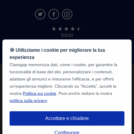
9,6/10
1.339.284
recensioni
di
🍪 Utilizziamo i cookie per migliorare la tua
alunni
esperienza
Classgap memorizza dati, come i cookie, per garantire la
funzionalità di base del sito, personalizzare i contenuti,
adattare gli annunci e misurarne l'efficacia, e per offrirti
un'esperienza migliore. Cliccando su "Accetta", accetti la
nostra
Politica sui cookie
. Puoi anche visitare la nostra
politica sulla privacy
.
Accettare e chiudere
Configurare