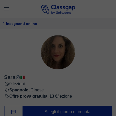
Insegnanti online
Sara
0 lezioni
Spagnolo,
Cinese
Offre prova gratuita
13 €/
lezione
Scegli il giorno e prenota