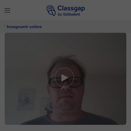
Insegnanti online
Primoz
5,0 (3)
83 lezioni
Francese,
Inglese
Offre prova gratuita
10 €/
lezione