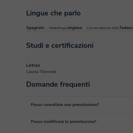
Lingue che parlo
Spagnolo
Inglese
Tedesc
Madrelingua
Conversational skills
Studi e certificazioni
Letras
Laurea Triennale
Domande frequenti
Posso cancellare una prenotazione?
Sì, puoi cancellare una prenotazione fino ad un massimo di 
Posso modificare la prenotazione?
cancellazione. Studieremo ogni caso in maniera personale p