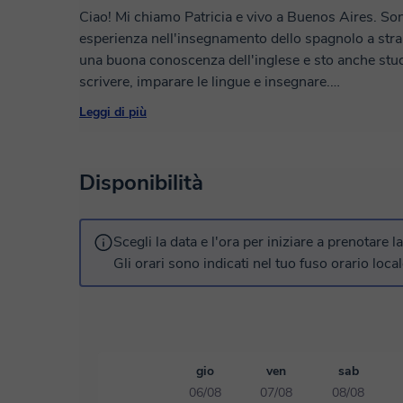
Ciao! Mi chiamo Patricia e vivo a Buenos Aires. So
esperienza nell'insegnamento dello spagnolo a strani
una buona conoscenza dell'inglese e sto anche stud
scrivere, imparare le lingue e insegnare.
Nelle mie lezioni, ci concentreremo su conversazioni
Leggi di più
possiate esprimervi con sicurezza in spagnolo. Mi pi
creativi nelle lezioni per aiutarvi ad ampliare il vos
comprensione e padroneggiare tutti gli aspetti della 
Disponibilità
raggiungere i vostri obiettivi!
Scegli la data e l'ora per iniziare a prenotare l
Gli orari sono indicati nel tuo fuso orario local
gio
ven
sab
06/08
07/08
08/08