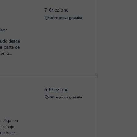
7 €
/lezione
Offre prova gratuita
liano
aludo desde
r parte de
dioma
.
5 €
/lezione
Offre prova gratuita
r. Aqui en
 Trabajo
sde hace