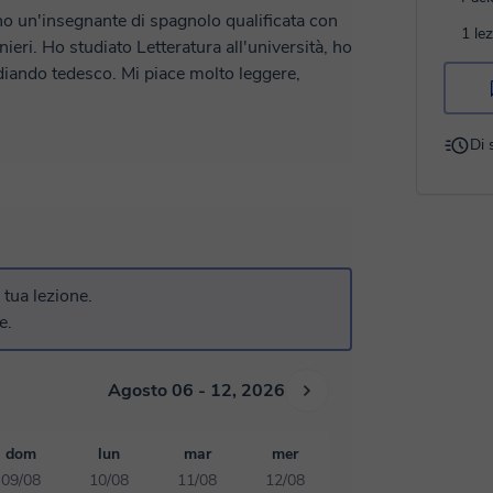
no un'insegnante di spagnolo qualificata con
1 le
eri. Ho studiato Letteratura all'università, ho
iando tedesco. Mi piace molto leggere,
 e contenuti reali e naturali, in modo che
Di 
ace integrare storie, articoli e argomenti
tro vocabolario, migliorare la pronuncia e la
lingua spagnola. Sarò felice di aiutarvi a
a tua lezione.
e.
Agosto 06 - 12, 2026
dom
lun
mar
mer
09/08
10/08
11/08
12/08