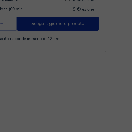
9 €/
zione (60 min.)
lezione
Scegli il giorno e prenota
solito risponde in meno di 12 ore