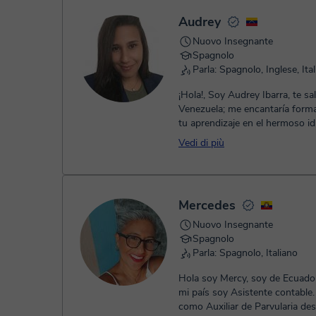
Audrey
Nuovo Insegnante
Spagnolo
Parla: Spagnolo, Inglese, Ita
¡Hola!, Soy Audrey Ibarra, te s
Venezuela; me encantaría forma
tu aprendizaje en el hermoso i
Español. He tenido experiencia..
Vedi di più
Mercedes
Nuovo Insegnante
Spagnolo
Parla: Spagnolo, Italiano
Hola soy Mercy, soy de Ecuado
mi país soy Asistente contable.
como Auxiliar de Parvularia de