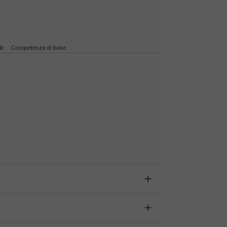
o
Competenza di base
8 ore prima della lezione, indicando il motivo della
er procedere alla restituzione dell'importo.