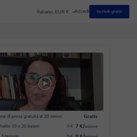
Accedi
Italiano, EUR €
Iscriviti gratis
Gratis
one di prova gratuita di 20 minuti
7 €/
hetto 10 o 20 lezioni
9 €
lezione
8 €/
 5 lezione
9 €
lezione