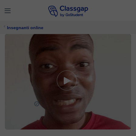
Insegnanti online
Olaleke V.
0 lezioni
Francese,
Inglese
Offre prova gratuita
8 €/
lezione