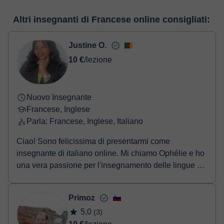
videoconferenza, la lavagna virtuale o editing di testi in tempo
Nel momento nel quale selezioni una lezione o un pack, potrai
reale. Nel seguente link puoi vedere una demo dell'aula e
Altri insegnanti di Francese online consigliati:
realizzare il pagamento tramite carta di credito o debito.
conoscerla:
Vedere l'aula virtuale
- Carta di credito/debito.
- Paypal.
Justine O.
Una volta che hai realizzato il pagamento, riceverai un email di
10 €
/lezione
conferma della prenotazione.
Nuovo Insegnante
Francese, Inglese
Parla: Francese, Inglese, Italiano
Ciao! Sono felicissima di presentarmi come
insegnante di italiano online. Mi chiamo Ophélie e ho
una vera passione per l'insegnamento delle lingue e
l...
Primoz
5,0
(3)