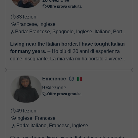
10 €
/lezione
Offre prova gratuita
83 lezioni
Francese, Inglese
Parla: Francese, Spagnolo, Inglese, Italiano, Portoghese, Tedesco
Living near the Italian border, I have tought Italian
for many years.
⏤ Ho più di 20 anni di esperienza
come insegnante. La mia vita mi ha portato a vivere in
diversi paesi così ho imparato un sacco di lingue e
sono divent...
Emerence
9 €
/lezione
Offre prova gratuita
49 lezioni
Inglese, Francese
Parla: Italiano, Francese, Inglese
Ciao, mi chiamo Eme, vivo in Italia dove attualmente