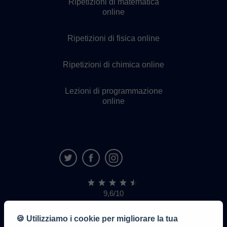
Ripetizioni di matematica
online
Ripetizioni di fisica online
Ripetizioni di chimica online
Lezioni di programmazione
online
9,6/10
1.339.284
recensioni
di
🍪 Utilizziamo i cookie per migliorare la tua
alunni