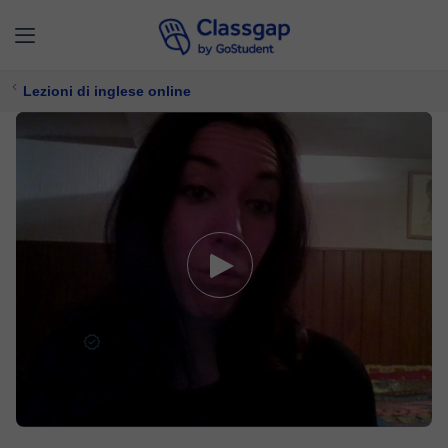
Lezioni di inglese online
Natalie
5,0 (124)
177 lezioni
Inglese
11 €/
lezione