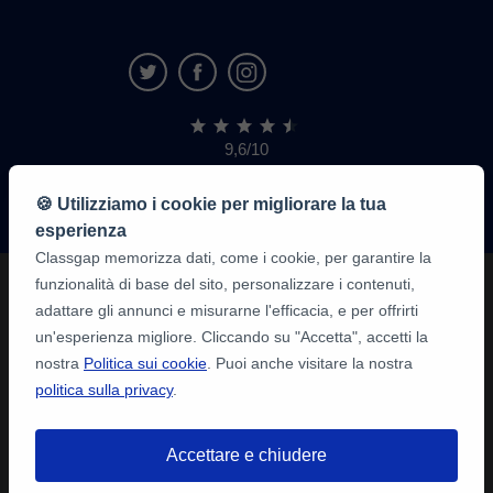
9,6/10
1.339.284
recensioni
di
🍪 Utilizziamo i cookie per migliorare la tua
alunni
esperienza
Classgap memorizza dati, come i cookie, per garantire la
funzionalità di base del sito, personalizzare i contenuti,
adattare gli annunci e misurarne l'efficacia, e per offrirti
un'esperienza migliore. Cliccando su "Accetta", accetti la
nostra
Politica sui cookie
. Puoi anche visitare la nostra
politica sulla privacy
.
Accettare e chiudere