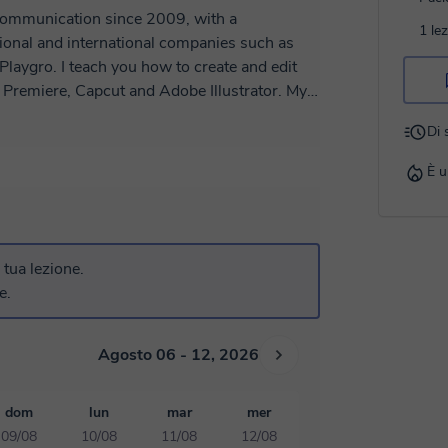
 Communication since 2009, with a
1 le
ational and international companies such as
reate and edit
remiere, Capcut and Adobe Illustrator. My
source has become a content star. No matter
Di 
t to you to reach your goals. I always
Wait for your booking!
È u
a tua lezione.
e.
Agosto 06 - 12, 2026
dom
lun
mar
mer
09/08
10/08
11/08
12/08