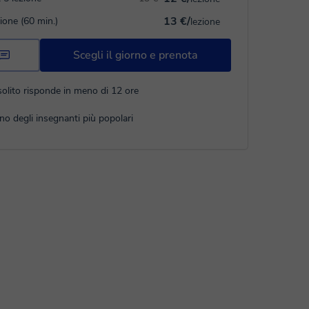
13 €/
zione (60 min.)
lezione
Scegli il giorno e prenota
solito risponde in meno di 12 ore
no degli insegnanti più popolari