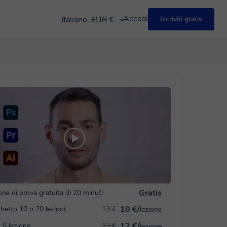
Accedi
Italiano, EUR €
Iscriviti gratis
Gratis
one di prova gratuita di 20 minuti
10 €/
hetto 10 o 20 lezioni
13 €
lezione
12 €/
 5 lezione
13 €
lezione