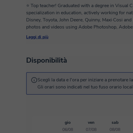
⭐ Top teacher! Graduated with a degree in Visual
specialization in education, actively working for n
Disney, Toyota, John Deere, Quinny, Maxi·Cosi and Playgro. I teach you how to c
photos and videos using Adobe Photoshop, Adobe P
specialty is clearly video, in an era where such re
Leggi di più
your level of knowledge or experience in the field, I adap
offer a first free class so we can meet each other. 
Disponibilità
Scegli la data e l'ora per iniziare a prenotare l
Gli orari sono indicati nel tuo fuso orario local
gio
ven
sab
06/08
07/08
08/08