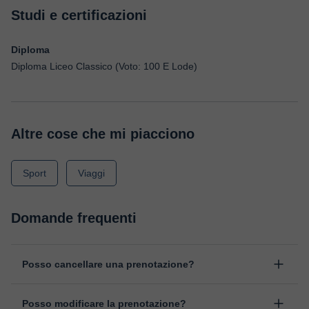
Studi e certificazioni
Diploma
Diploma Liceo Classico (Voto: 100 E Lode)
Altre cose che mi piacciono
Sport
Viaggi
Domande frequenti
Posso cancellare una prenotazione?
Sì, puoi cancellare una prenotazione fino ad un massimo di 8 ore
Posso modificare la prenotazione?
prima della lezione, indicando il motivo della cancellazione.