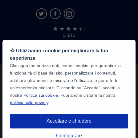
9,6/10
1.339.284
recensioni
di
🍪 Utilizziamo i cookie per migliorare la tua
alunni
esperienza
Classgap memorizza dati, come i cookie, per garantire la
funzionalità di base del sito, personalizzare i contenuti,
adattare gli annunci e misurarne l'efficacia, e per offrirti
un'esperienza migliore. Cliccando su "Accetta", accetti la
nostra
Politica sui cookie
. Puoi anche visitare la nostra
politica sulla privacy
.
Accettare e chiudere
Configurare