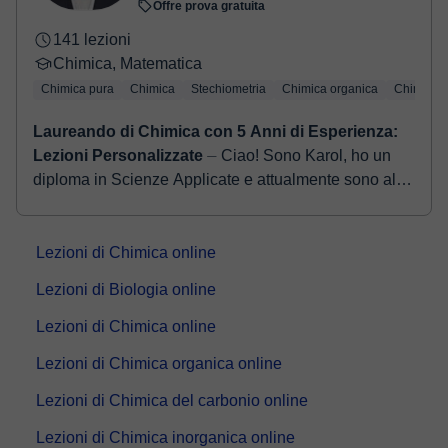
Offre prova gratuita
141 lezioni
Chimica, Matematica
Chimica pura
Chimica
Stechiometria
Chimica organica
Chimica d
Laureando di Chimica con 5 Anni di Esperienza:
Lezioni Personalizzate
⏤ Ciao! Sono Karol, ho un
diploma in Scienze Applicate e attualmente sono al
terzo anno di Chimica all'università. La mia passione
per le materie scient...
Lezioni di Chimica online
Lezioni di Biologia online
Lezioni di Chimica online
Lezioni di Chimica organica online
Lezioni di Chimica del carbonio online
Lezioni di Chimica inorganica online