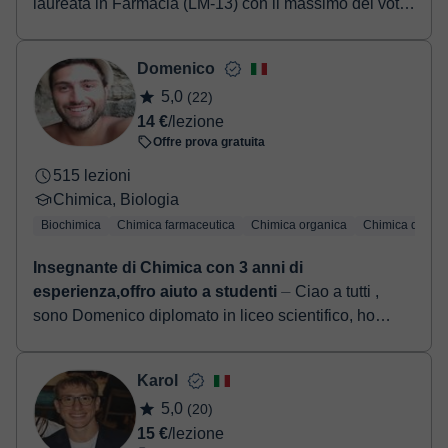
laureata in Farmacia (LM-13) con il massimo dei voti
e ho una solida preparazione nelle materie
scientifiche, in particolare Ch...
Domenico
5,0
(22)
14 €
/lezione
Offre prova gratuita
515 lezioni
Chimica, Biologia
Biochimica
Chimica farmaceutica
Chimica organica
Chimica di bas
Insegnante di Chimica con 3 anni di
esperienza,offro aiuto a studenti
⏤ Ciao a tutti ,
sono Domenico diplomato in liceo scientifico, ho
completato gli studi in chimica e tecnologie
farmaceutiche nell’Università Di Urbino, ...
Karol
5,0
(20)
15 €
/lezione