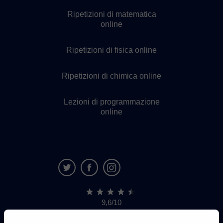
Ripetizioni di matematica
online
Ripetizioni di fisica online
Ripetizioni di chimica online
Lezioni di programmazione
online
9,6/10
1.339.284
recensioni
di